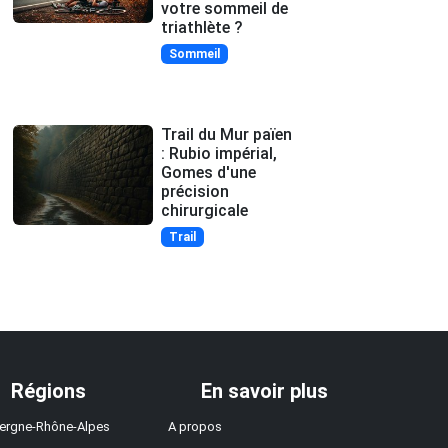
votre sommeil de
triathlète ?
Sommeil
Trail du Mur païen
: Rubio impérial,
Gomes d'une
précision
chirurgicale
Trail
Régions
En savoir plus
ergne-Rhône-Alpes
A propos