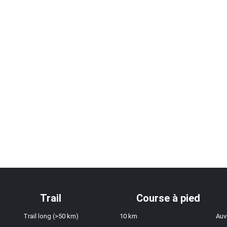
Trail
Course à pied
Trail long (>50 km)
10 km
Auv