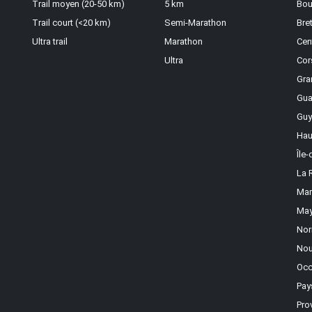
Trail moyen (20-50 km)
5 km
Bou
Trail court (<20 km)
Semi-Marathon
Bre
Ultra trail
Marathon
Cen
Ultra
Cor
Gra
Gua
Guy
Hau
Île
La 
Mar
May
Nor
Nou
Occ
Pay
Pro