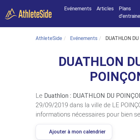
Aller au contenu principal
Evénements
Articles
Plans
d'entrai
AthleteSide
Evénements
DUATHLON DU
DUATHLON DU
POINÇON
Le
Duathlon : DUATHLON DU POINÇ
29/09/2019 dans la ville de LE POINÇ
informations nécessaires pour bien se 
Ajouter à mon calendrier