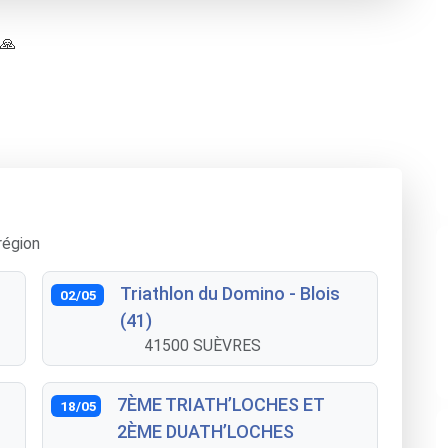
 🙏
région
Triathlon du Domino - Blois
02/05
(41)
41500 SUÈVRES
7ÈME TRIATH’LOCHES ET
18/05
2ÈME DUATH’LOCHES