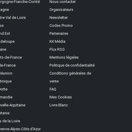
rgogne-Franche-Comté
Nous contacter
tagne
Organisateurs
tre-Val de Loire
Newsletter
se
Codes Promo
nd Est
Partenaires
deloupe
Kit Média
ane
Flux RSS
ts-de-France
Mentions légales
-de-France
Politique de confidentialité
Réunion
Conditions générales de
tinique
vente
otte
FAQ
mandie
Mes Cookies
velle-Aquitaine
Livre Blanc
itanie
s de la Loire
vence-Alpes-Côte d'Azur