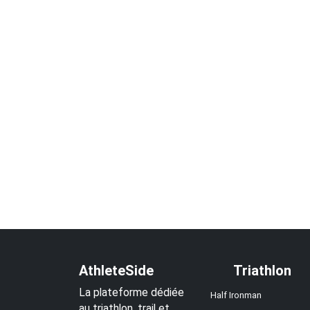
AthleteSide
Triathlon
La plateforme dédiée
Half Ironman
au triathlon, trail et