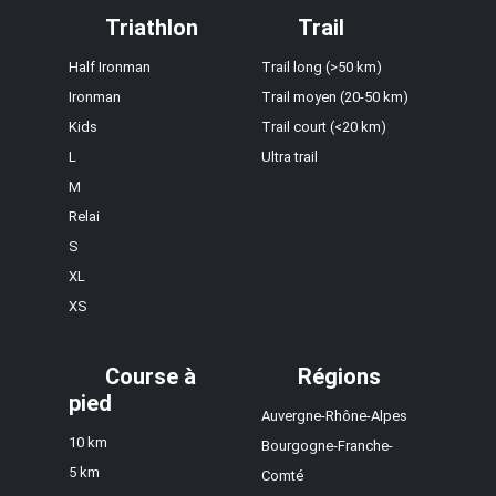
Triathlon
Trail
Half Ironman
Trail long (>50 km)
Ironman
Trail moyen (20-50 km)
Kids
Trail court (<20 km)
L
Ultra trail
M
Relai
S
XL
XS
Course à
Régions
pied
Auvergne-Rhône-Alpes
10 km
Bourgogne-Franche-
5 km
Comté