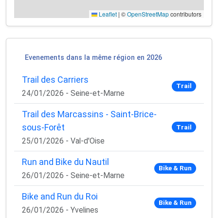
Leaflet
|
©
OpenStreetMap
contributors
Evenements dans la même région en 2026
Trail des Carriers
Trail
24/01/2026 - Seine-et-Marne
×
🚴‍♂️ Rejoignez la communauté des coureurs
Trail des Marcassins - Saint-Brice-
et triathlètes passionnés
sous-Forêt
Trail
25/01/2026 - Val-d'Oise
Rejoignez des milliers de sportifs passionnés et
recevez chaque mois :
Run and Bike du Nautil
Bike & Run
✅ Des conseils d'entraînement exclusifs
26/01/2026 - Seine-et-Marne
✅ Des astuces de pros pour progresser plus vite
✅ Les dernières tendances matos & nutrition
Bike and Run du Roi
✅ Des
codes promo et bons plans
partenaires
Bike & Run
26/01/2026 - Yvelines
1 email / mois. Zéro spam. 100 % utile.