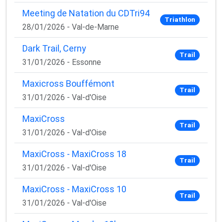
Meeting de Natation du CDTri94
Email
Triathlon
28/01/2026 - Val-de-Marne
Dark Trail, Cerny
Trail
31/01/2026 - Essonne
Oui, je veux progresser 💪
Maxicross Bouffémont
Aucun spam, vous pouvez vous désinscrire à tout
Trail
31/01/2026 - Val-d'Oise
moment.
MaxiCross
Trail
31/01/2026 - Val-d'Oise
MaxiCross - MaxiCross 18
Trail
31/01/2026 - Val-d'Oise
MaxiCross - MaxiCross 10
Trail
31/01/2026 - Val-d'Oise