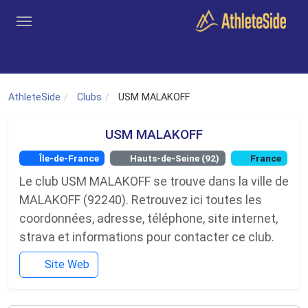
Aller au contenu principal
Outils
Coachs
Clubs
Connexion
Inscription
Recher
AthleteSide
Clubs
USM MALAKOFF
USM MALAKOFF
Île-de-France
Hauts-de-Seine (92)
France
Le club USM MALAKOFF se trouve dans la ville de
MALAKOFF (92240). Retrouvez ici toutes les
coordonnées, adresse, téléphone, site internet,
strava et informations pour contacter ce club.
Site Web