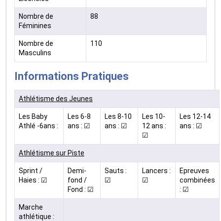
Nombre de
88
Féminines
Nombre de
110
Masculins
Informations Pratiques
Athlétisme des Jeunes
Les Baby
Les 6-8
Les 8-10
Les 10-
Les 12-14
Athlé -6ans :
ans : ☑
ans : ☑
12 ans :
ans : ☑
☑
Athlétisme sur Piste
Sprint /
Demi-
Sauts :
Lancers :
Epreuves
Haies : ☑
fond /
☑
☑
combinées
Fond : ☑
: ☑
Marche
athlétique :