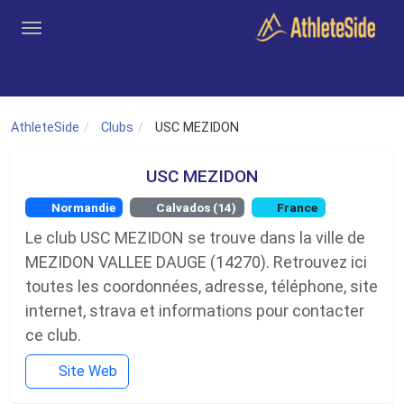
Aller au contenu principal
Outils
Coachs
Clubs
Connexion
Inscription
Recher
AthleteSide
Clubs
USC MEZIDON
USC MEZIDON
Normandie
Calvados (14)
France
Le club USC MEZIDON se trouve dans la ville de
MEZIDON VALLEE DAUGE (14270). Retrouvez ici
toutes les coordonnées, adresse, téléphone, site
internet, strava et informations pour contacter
ce club.
Site Web