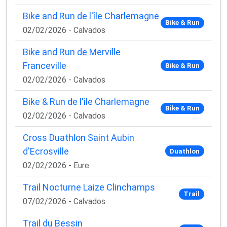
✅ Des astuces de pros pour progresser plus vite
Bike and Run de l'île Charlemagne
✅ Les dernières tendances matos & nutrition
Bike & Run
✅ Des
codes promo et bons plans
partenaires
02/02/2026 - Calvados
1 email / mois. Zéro spam. 100 % utile.
Bike and Run de Merville
Email
Franceville
Bike & Run
02/02/2026 - Calvados
Bike & Run de l'ile Charlemagne
Bike & Run
Oui, je veux progresser 💪
02/02/2026 - Calvados
Aucun spam, vous pouvez vous désinscrire à tout
Cross Duathlon Saint Aubin
moment.
d'Ecrosville
Duathlon
02/02/2026 - Eure
Trail Nocturne Laize Clinchamps
Trail
07/02/2026 - Calvados
Trail du Bessin