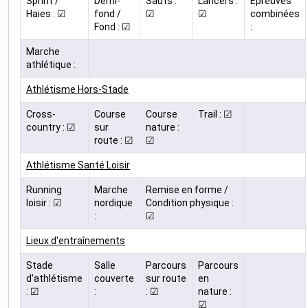
Sprint /
Demi-
Sauts :
Lancers :
Epreuves
Haies : ☑
fond /
☑
☑
combinées
Fond : ☑
:
Marche
athlétique :
Athlétisme Hors-Stade
Cross-
Course
Course
Trail : ☑
country : ☑
sur
nature :
route : ☑
☑
Athlétisme Santé Loisir
Running
Marche
Remise en forme /
loisir : ☑
nordique
Condition physique :
:
☑
Lieux d'entraînements
Stade
Salle
Parcours
Parcours
d'athlétisme
couverte
sur route
en
: ☑
:
: ☑
nature :
☑