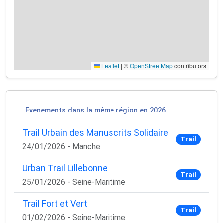
Leaflet
|
©
OpenStreetMap
contributors
Evenements dans la même région en 2026
Trail Urbain des Manuscrits Solidaire
Trail
×
24/01/2026 - Manche
🚴‍♂️ Rejoignez la communauté des coureurs
et triathlètes passionnés
Urban Trail Lillebonne
Trail
25/01/2026 - Seine-Maritime
Rejoignez des milliers de sportifs passionnés et
recevez chaque mois :
Trail Fort et Vert
Trail
01/02/2026 - Seine-Maritime
✅ Des conseils d'entraînement exclusifs