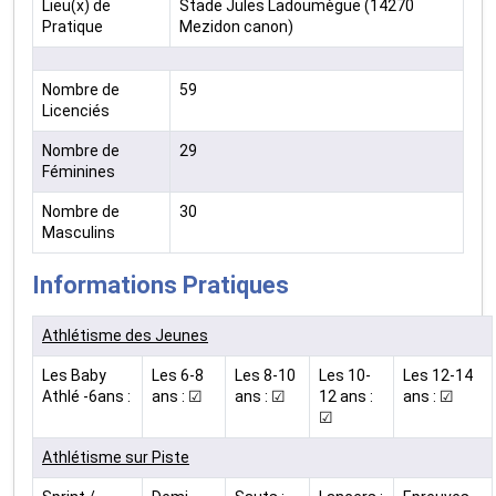
Lieu(x) de
Stade Jules Ladoumègue (14270
Pratique
Mezidon canon)
Nombre de
59
Licenciés
Nombre de
29
Féminines
Nombre de
30
Masculins
Informations Pratiques
Athlétisme des Jeunes
Les Baby
Les 6-8
Les 8-10
Les 10-
Les 12-14
Athlé -6ans :
ans : ☑
ans : ☑
12 ans :
ans : ☑
☑
Athlétisme sur Piste