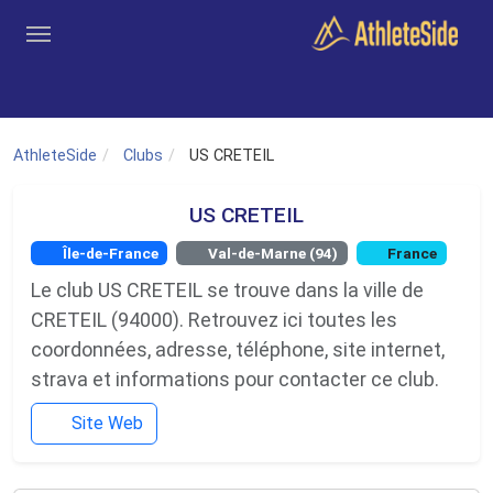
Aller au contenu principal
Outils
Coachs
Clubs
Connexion
Inscription
Recher
AthleteSide
Clubs
US CRETEIL
US CRETEIL
Île-de-France
Val-de-Marne (94)
France
Le club US CRETEIL se trouve dans la ville de
CRETEIL (94000). Retrouvez ici toutes les
coordonnées, adresse, téléphone, site internet,
strava et informations pour contacter ce club.
Site Web