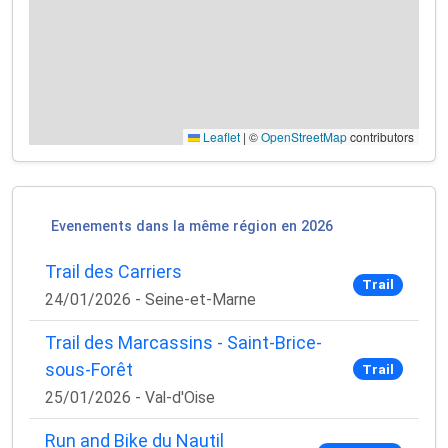
Leaflet
|
©
OpenStreetMap
contributors
×
Evenements dans la même région en 2026
🚴‍♂️ Rejoignez la communauté des coureurs
et triathlètes passionnés
Trail des Carriers
Trail
24/01/2026 - Seine-et-Marne
Rejoignez des milliers de sportifs passionnés et
recevez chaque mois :
Trail des Marcassins - Saint-Brice-
✅ Des conseils d'entraînement exclusifs
sous-Forêt
Trail
✅ Des astuces de pros pour progresser plus vite
25/01/2026 - Val-d'Oise
✅ Les dernières tendances matos & nutrition
✅ Des
codes promo et bons plans
partenaires
Run and Bike du Nautil