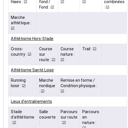
Haies : ☑
fond /
☑
☑
combinées
Fond : ☑
: ☑
Marche
athlétique :
☑
Athlétisme Hors-Stade
Cross-
Course
Course
Trail : ☑
country : ☑
sur
nature :
route : ☑
☑
Athlétisme Santé Loisir
Running
Marche
Remise en forme /
loisir : ☑
nordique
Condition physique :
: ☑
☑
Lieux d'entraînements
Stade
Salle
Parcours
Parcours
d'athlétisme
couverte
sur route
en
: ☑
:
: ☑
nature :
☑