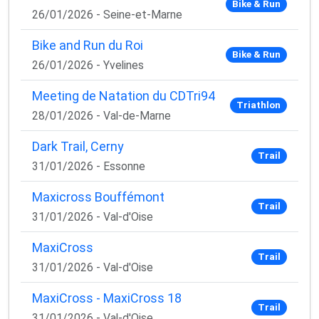
Bike & Run
1 email / mois. Zéro spam. 100 % utile.
26/01/2026 - Seine-et-Marne
Email
Bike and Run du Roi
Bike & Run
26/01/2026 - Yvelines
Meeting de Natation du CDTri94
Oui, je veux progresser 💪
Triathlon
28/01/2026 - Val-de-Marne
Aucun spam, vous pouvez vous désinscrire à tout
Dark Trail, Cerny
Trail
moment.
31/01/2026 - Essonne
Maxicross Bouffémont
Trail
31/01/2026 - Val-d'Oise
MaxiCross
Trail
31/01/2026 - Val-d'Oise
MaxiCross - MaxiCross 18
Trail
31/01/2026 - Val-d'Oise