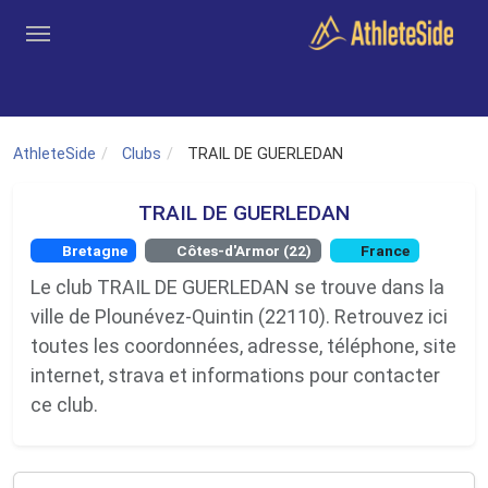
Aller au contenu principal
Outils
Coachs
Clubs
Connexion
Inscription
Recher
AthleteSide
Clubs
TRAIL DE GUERLEDAN
TRAIL DE GUERLEDAN
Bretagne
Côtes-d'Armor (22)
France
Le club TRAIL DE GUERLEDAN se trouve dans la
ville de Plounévez-Quintin (22110). Retrouvez ici
toutes les coordonnées, adresse, téléphone, site
internet, strava et informations pour contacter
ce club.