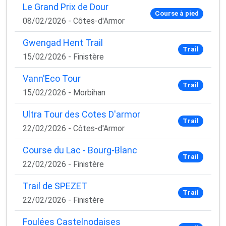
Le Grand Prix de Dour
Course à pied
08/02/2026 - Côtes-d'Armor
Gwengad Hent Trail
Trail
15/02/2026 - Finistère
Vann'Eco Tour
×
Trail
🚴‍♂️ Rejoignez la communauté des coureurs
15/02/2026 - Morbihan
et triathlètes passionnés
Ultra Tour des Cotes D'armor
Rejoignez des milliers de sportifs passionnés et
Trail
22/02/2026 - Côtes-d'Armor
recevez chaque mois :
Course du Lac - Bourg-Blanc
✅ Des conseils d'entraînement exclusifs
Trail
✅ Des astuces de pros pour progresser plus vite
22/02/2026 - Finistère
✅ Les dernières tendances matos & nutrition
✅ Des
codes promo et bons plans
partenaires
Trail de SPEZET
Trail
22/02/2026 - Finistère
1 email / mois. Zéro spam. 100 % utile.
Email
Foulées Castelnodaises