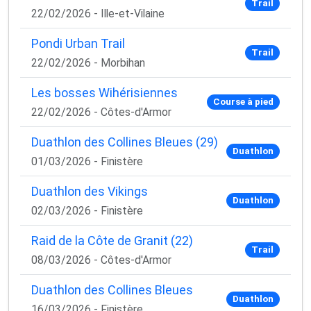
Trail
22/02/2026 - Ille-et-Vilaine
Pondi Urban Trail
Oui, je veux progresser 💪
Trail
22/02/2026 - Morbihan
Aucun spam, vous pouvez vous désinscrire à tout
Les bosses Wihérisiennes
Course à pied
moment.
22/02/2026 - Côtes-d'Armor
Duathlon des Collines Bleues (29)
Duathlon
01/03/2026 - Finistère
Duathlon des Vikings
Duathlon
02/03/2026 - Finistère
Raid de la Côte de Granit (22)
Trail
08/03/2026 - Côtes-d'Armor
Duathlon des Collines Bleues
Duathlon
16/03/2026 - Finistère