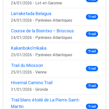
24/01/2026 - Lot-et-Garonne
Larraketada Belagua
Trail
24/01/2026 - Pyrénées-Atlantiques
Course de la Bixintxo – Briscous
Trail
24/01/2026 - Pyrénées-Atlantiques
Kakanboko'rrikaka
Trail
25/01/2026 - Pyrénées-Atlantiques
Trail du Miosson
Trail
×
25/01/2026 - Vienne
🚴‍♂️ Rejoignez la communauté des coureurs
et triathlètes passionnés
Hivernal Camino Trail
Trail
31/01/2026 - Gironde
Rejoignez des milliers de sportifs passionnés et
recevez chaque mois :
Trail blanc étoilé de La Pierre-Saint-
Martin
✅ Des conseils d'entraînement exclusifs
Trail