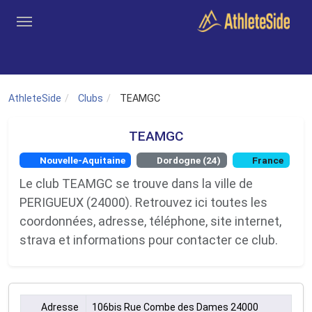
Aller au contenu principal
Outils
Coachs
Clubs
Connexion
Inscription
Recher
AthleteSide
Clubs
TEAMGC
TEAMGC
Nouvelle-Aquitaine
Dordogne (24)
France
Le club TEAMGC se trouve dans la ville de
PERIGUEUX (24000). Retrouvez ici toutes les
coordonnées, adresse, téléphone, site internet,
strava et informations pour contacter ce club.
Adresse
106bis Rue Combe des Dames 24000