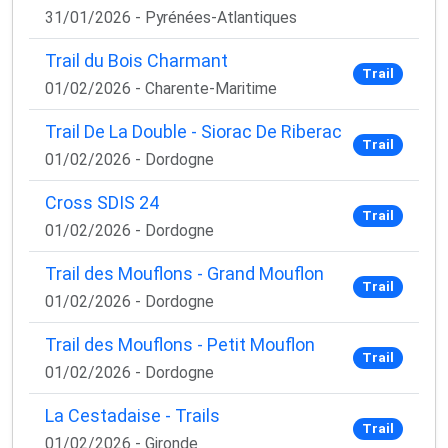
✅ Des astuces de pros pour progresser plus vite
31/01/2026 - Pyrénées-Atlantiques
✅ Les dernières tendances matos & nutrition
✅ Des
codes promo et bons plans
partenaires
Trail du Bois Charmant
Trail
01/02/2026 - Charente-Maritime
1 email / mois. Zéro spam. 100 % utile.
Email
Trail De La Double - Siorac De Riberac
Trail
01/02/2026 - Dordogne
Cross SDIS 24
Oui, je veux progresser 💪
Trail
01/02/2026 - Dordogne
Aucun spam, vous pouvez vous désinscrire à tout
Trail des Mouflons - Grand Mouflon
Trail
moment.
01/02/2026 - Dordogne
Trail des Mouflons - Petit Mouflon
Trail
01/02/2026 - Dordogne
La Cestadaise - Trails
Trail
01/02/2026 - Gironde