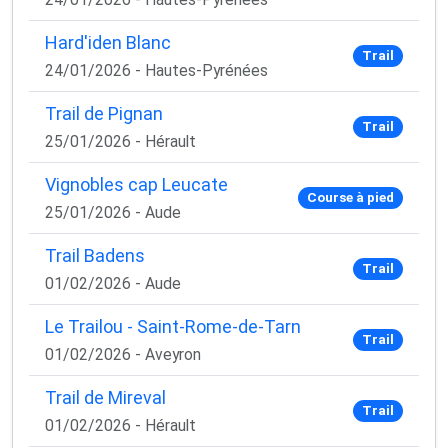
✅ Des astuces de pros pour progresser plus vite
✅ Les dernières tendances matos & nutrition
Hard'iden Blanc
✅ Des
codes promo et bons plans
partenaires
Trail
24/01/2026 - Hautes-Pyrénées
1 email / mois. Zéro spam. 100 % utile.
Trail de Pignan
Email
Trail
25/01/2026 - Hérault
Vignobles cap Leucate
Course à pied
25/01/2026 - Aude
Oui, je veux progresser 💪
Trail Badens
Aucun spam, vous pouvez vous désinscrire à tout
Trail
01/02/2026 - Aude
moment.
Le Trailou - Saint-Rome-de-Tarn
Trail
01/02/2026 - Aveyron
Trail de Mireval
Trail
01/02/2026 - Hérault