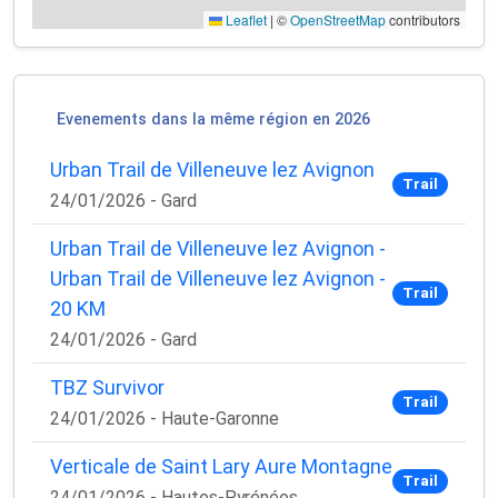
Leaflet
|
©
OpenStreetMap
contributors
Evenements dans la même région en 2026
Urban Trail de Villeneuve lez Avignon
Trail
24/01/2026 - Gard
Urban Trail de Villeneuve lez Avignon -
Urban Trail de Villeneuve lez Avignon -
Trail
20 KM
×
24/01/2026 - Gard
🚴‍♂️ Rejoignez la communauté des coureurs
et triathlètes passionnés
TBZ Survivor
Trail
24/01/2026 - Haute-Garonne
Rejoignez des milliers de sportifs passionnés et
recevez chaque mois :
Verticale de Saint Lary Aure Montagne
Trail
✅ Des conseils d'entraînement exclusifs
24/01/2026 - Hautes-Pyrénées