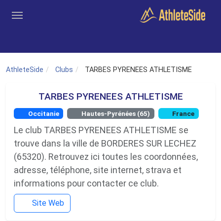
Aller au contenu principal
Outils
Coachs
Clubs
Connexion
Inscription
Recher
AthleteSide
Clubs
TARBES PYRENEES ATHLETISME
TARBES PYRENEES ATHLETISME
Occitanie
Hautes-Pyrénées (65)
France
Le club TARBES PYRENEES ATHLETISME se
trouve dans la ville de BORDERES SUR LECHEZ
(65320). Retrouvez ici toutes les coordonnées,
adresse, téléphone, site internet, strava et
informations pour contacter ce club.
Site Web