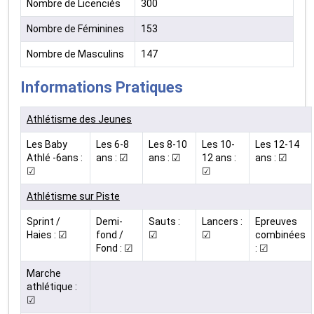
Nombre de Licenciés
300
Nombre de Féminines
153
Nombre de Masculins
147
Informations Pratiques
Athlétisme des Jeunes
Les Baby
Les 6-8
Les 8-10
Les 10-
Les 12-14
Athlé -6ans :
ans : ☑
ans : ☑
12 ans :
ans : ☑
☑
☑
Athlétisme sur Piste
Sprint /
Demi-
Sauts :
Lancers :
Epreuves
Haies : ☑
fond /
☑
☑
combinées
Fond : ☑
: ☑
Marche
athlétique :
☑