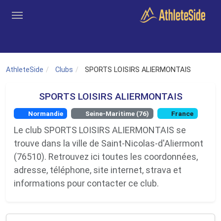
Aller au contenu principal
Outils
Coachs
Clubs
Connexion
Inscription
Recher
AthleteSide
Clubs
SPORTS LOISIRS ALIERMONTAIS
SPORTS LOISIRS ALIERMONTAIS
Normandie
Seine-Maritime (76)
France
Le club SPORTS LOISIRS ALIERMONTAIS se
trouve dans la ville de Saint-Nicolas-d'Aliermont
(76510). Retrouvez ici toutes les coordonnées,
adresse, téléphone, site internet, strava et
informations pour contacter ce club.