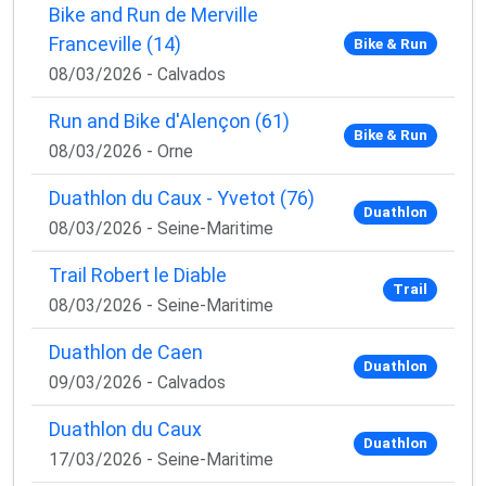
Bike and Run de Merville
Franceville (14)
Bike & Run
08/03/2026 - Calvados
Run and Bike d'Alençon (61)
Bike & Run
08/03/2026 - Orne
Duathlon du Caux - Yvetot (76)
Duathlon
08/03/2026 - Seine-Maritime
Trail Robert le Diable
Trail
08/03/2026 - Seine-Maritime
×
🚴‍♂️ Rejoignez la communauté des coureurs
Duathlon de Caen
et triathlètes passionnés
Duathlon
09/03/2026 - Calvados
Rejoignez des milliers de sportifs passionnés et
Duathlon du Caux
recevez chaque mois :
Duathlon
17/03/2026 - Seine-Maritime
✅ Des conseils d'entraînement exclusifs