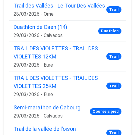
✅ Des astuces de pros pour progresser plus vite
Trail des Vallées - Le Tour Des Vallées
✅ Les dernières tendances matos & nutrition
Trail
28/03/2026 - Orne
✅ Des
codes promo et bons plans
partenaires
Duathlon de Caen (14)
1 email / mois. Zéro spam. 100 % utile.
Duathlon
29/03/2026 - Calvados
Email
TRAIL DES VIOLETTES - TRAIL DES
VIOLETTES 12KM
Trail
29/03/2026 - Eure
Oui, je veux progresser 💪
TRAIL DES VIOLETTES - TRAIL DES
Aucun spam, vous pouvez vous désinscrire à tout
VIOLETTES 25KM
Trail
moment.
29/03/2026 - Eure
Semi-marathon de Cabourg
Course à pied
29/03/2026 - Calvados
Trail de la vallée de l'oison
Trail