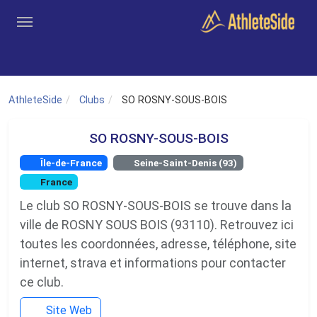
Aller au contenu principal
Outils
Coachs
Clubs
Connexion
Inscription
Recher
AthleteSide
Clubs
SO ROSNY-SOUS-BOIS
SO ROSNY-SOUS-BOIS
Île-de-France
Seine-Saint-Denis (93)
France
Le club SO ROSNY-SOUS-BOIS se trouve dans la
ville de ROSNY SOUS BOIS (93110). Retrouvez ici
toutes les coordonnées, adresse, téléphone, site
internet, strava et informations pour contacter
ce club.
Site Web