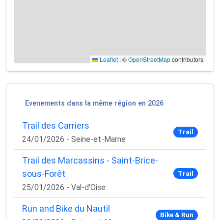
Leaflet
|
©
OpenStreetMap
contributors
Evenements dans la même région en 2026
×
🚴‍♂️ Rejoignez la communauté des coureurs
Trail des Carriers
et triathlètes passionnés
Trail
24/01/2026 - Seine-et-Marne
Rejoignez des milliers de sportifs passionnés et
Trail des Marcassins - Saint-Brice-
recevez chaque mois :
sous-Forêt
Trail
✅ Des conseils d'entraînement exclusifs
25/01/2026 - Val-d'Oise
✅ Des astuces de pros pour progresser plus vite
✅ Les dernières tendances matos & nutrition
Run and Bike du Nautil
✅ Des
codes promo et bons plans
partenaires
Bike & Run