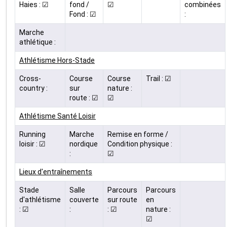
Haies : ☑
fond /
☑
combinées
Fond : ☑
:
Marche
athlétique :
Athlétisme Hors-Stade
Cross-
Course
Course
Trail : ☑
country :
sur
nature :
route : ☑
☑
Athlétisme Santé Loisir
Running
Marche
Remise en forme /
loisir : ☑
nordique
Condition physique :
:
☑
Lieux d'entraînements
Stade
Salle
Parcours
Parcours
d'athlétisme
couverte
sur route
en
: ☑
:
: ☑
nature :
☑