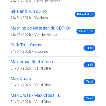
26/01/2026 - Seine-et-Marne
1 email / mois. Zéro spam. 100 % utile.
Bike and Run du Roi
Email
Bike & Run
26/01/2026 - Yvelines
Meeting de Natation du CDTri94
Triathlon
Oui, je veux progresser 💪
28/01/2026 - Val-de-Marne
Dark Trail, Cerny
Aucun spam, vous pouvez vous désinscrire à tout
Trail
31/01/2026 - Essonne
moment.
Maxicross Bouffémont
Trail
31/01/2026 - Val-d'Oise
MaxiCross
Trail
31/01/2026 - Val-d'Oise
MaxiCross - MaxiCross 18
Trail
31/01/2026 - Val-d'Oise