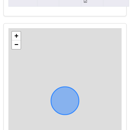
☑
+
−