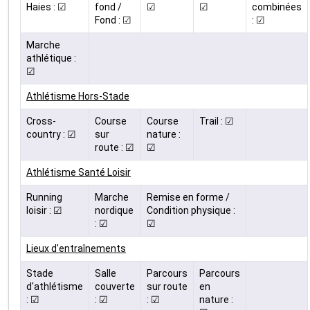
Haies : ☑
fond /
☑
☑
combinées
Fond : ☑
: ☑
Marche
athlétique :
☑
Athlétisme Hors-Stade
Cross-
Course
Course
Trail : ☑
country : ☑
sur
nature :
route : ☑
☑
Athlétisme Santé Loisir
Running
Marche
Remise en forme /
loisir : ☑
nordique
Condition physique :
: ☑
☑
Lieux d'entraînements
Stade
Salle
Parcours
Parcours
d'athlétisme
couverte
sur route
en
: ☑
: ☑
: ☑
nature :