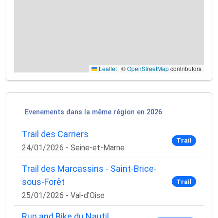
Leaflet
|
©
OpenStreetMap
contributors
×
Evenements dans la même région en 2026
🚴‍♂️ Rejoignez la communauté des coureurs
et triathlètes passionnés
Trail des Carriers
Trail
24/01/2026 - Seine-et-Marne
Rejoignez des milliers de sportifs passionnés et
recevez chaque mois :
Trail des Marcassins - Saint-Brice-
✅ Des conseils d'entraînement exclusifs
sous-Forêt
Trail
✅ Des astuces de pros pour progresser plus vite
25/01/2026 - Val-d'Oise
✅ Les dernières tendances matos & nutrition
✅ Des
codes promo et bons plans
partenaires
Run and Bike du Nautil