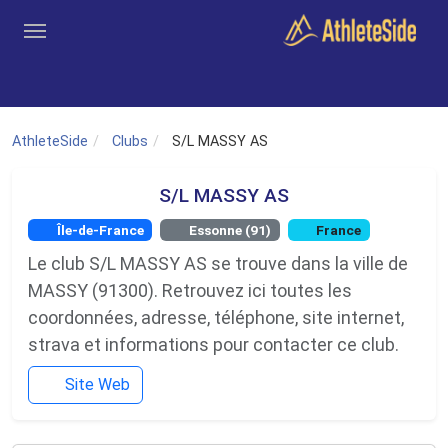
Aller au contenu principal
Outils
Coachs
Clubs
Connexion
Inscription
Recher
AthleteSide
Clubs
S/L MASSY AS
S/L MASSY AS
Île-de-France
Essonne (91)
France
Le club S/L MASSY AS se trouve dans la ville de
MASSY (91300). Retrouvez ici toutes les
coordonnées, adresse, téléphone, site internet,
strava et informations pour contacter ce club.
Site Web