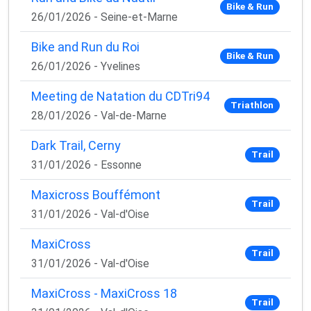
Bike & Run
1 email / mois. Zéro spam. 100 % utile.
26/01/2026 - Seine-et-Marne
Email
Bike and Run du Roi
Bike & Run
26/01/2026 - Yvelines
Meeting de Natation du CDTri94
Oui, je veux progresser 💪
Triathlon
28/01/2026 - Val-de-Marne
Aucun spam, vous pouvez vous désinscrire à tout
Dark Trail, Cerny
moment.
Trail
31/01/2026 - Essonne
Maxicross Bouffémont
Trail
31/01/2026 - Val-d'Oise
MaxiCross
Trail
31/01/2026 - Val-d'Oise
MaxiCross - MaxiCross 18
Trail