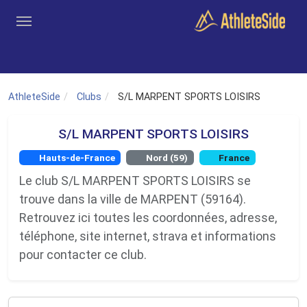
Aller au contenu principal
Outils
Coachs
Clubs
Connexion
Inscription
Recher
AthleteSide
Clubs
S/L MARPENT SPORTS LOISIRS
S/L MARPENT SPORTS LOISIRS
Hauts-de-France
Nord (59)
France
Le club S/L MARPENT SPORTS LOISIRS se
trouve dans la ville de MARPENT (59164).
Retrouvez ici toutes les coordonnées, adresse,
téléphone, site internet, strava et informations
pour contacter ce club.