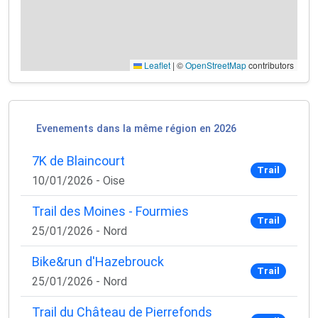
Leaflet
|
©
OpenStreetMap
contributors
Evenements dans la même région en 2026
7K de Blaincourt
Trail
10/01/2026 - Oise
×
Trail des Moines - Fourmies
Trail
🚴‍♂️ Rejoignez la communauté des coureurs
25/01/2026 - Nord
et triathlètes passionnés
Bike&run d'Hazebrouck
Rejoignez des milliers de sportifs passionnés et
Trail
25/01/2026 - Nord
recevez chaque mois :
✅ Des conseils d'entraînement exclusifs
Trail du Château de Pierrefonds