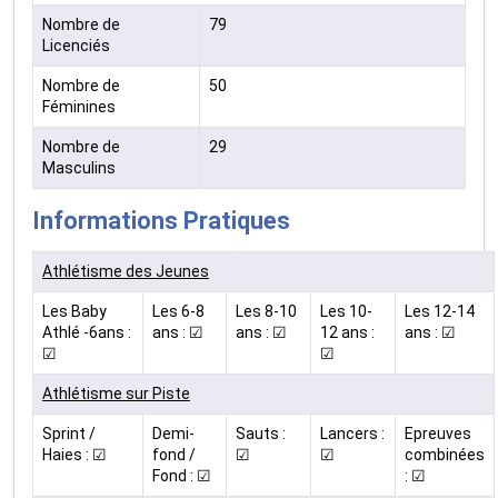
Nombre de
79
Licenciés
Nombre de
50
Féminines
Nombre de
29
Masculins
Informations Pratiques
Athlétisme des Jeunes
Les Baby
Les 6-8
Les 8-10
Les 10-
Les 12-14
Athlé -6ans :
ans : ☑
ans : ☑
12 ans :
ans : ☑
☑
☑
Athlétisme sur Piste
Sprint /
Demi-
Sauts :
Lancers :
Epreuves
Haies : ☑
fond /
☑
☑
combinées
Fond : ☑
: ☑