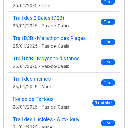
Trail
✅ Des astuces de pros pour progresser plus vite
25/01/2026 - Oise
✅ Les dernières tendances matos & nutrition
✅ Des
codes promo et bons plans
partenaires
Trail des 2 Baies (D2B)
Trail
1 email / mois. Zéro spam. 100 % utile.
25/01/2026 - Pas-de-Calais
Email
Trail D2B - Marathon des Plages
Trail
25/01/2026 - Pas-de-Calais
Trail D2B - Moyenne distance
Oui, je veux progresser 💪
Trail
25/01/2026 - Pas-de-Calais
Aucun spam, vous pouvez vous désinscrire à tout
Trail des moines
Trail
moment.
25/01/2026 - Nord
Ronde de Tartous
Triathlon
28/01/2026 - Pas-de-Calais
Trail des Lucioles - Aizy-Jouy
Trail
31/01/2026 - Aisne