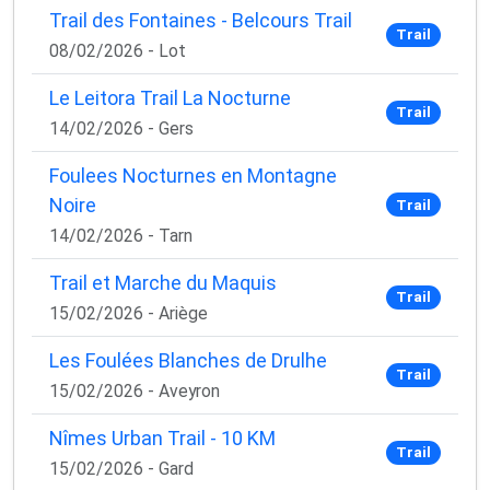
✅ Des astuces de pros pour progresser plus vite
Trail des Fontaines - Belcours Trail
✅ Les dernières tendances matos & nutrition
Trail
08/02/2026 - Lot
✅ Des
codes promo et bons plans
partenaires
Le Leitora Trail La Nocturne
1 email / mois. Zéro spam. 100 % utile.
Trail
14/02/2026 - Gers
Email
Foulees Nocturnes en Montagne
Noire
Trail
14/02/2026 - Tarn
Oui, je veux progresser 💪
Trail et Marche du Maquis
Aucun spam, vous pouvez vous désinscrire à tout
Trail
15/02/2026 - Ariège
moment.
Les Foulées Blanches de Drulhe
Trail
15/02/2026 - Aveyron
Nîmes Urban Trail - 10 KM
Trail
15/02/2026 - Gard