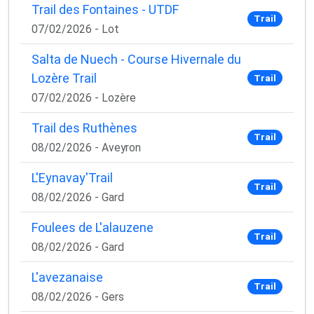
Trail des Fontaines - UTDF
Trail
07/02/2026 - Lot
Salta de Nuech - Course Hivernale du
Lozère Trail
Trail
07/02/2026 - Lozère
Trail des Ruthènes
Trail
08/02/2026 - Aveyron
L'Eynavay'Trail
Trail
08/02/2026 - Gard
×
🚴‍♂️ Rejoignez la communauté des coureurs
Foulees de L'alauzene
et triathlètes passionnés
Trail
08/02/2026 - Gard
Rejoignez des milliers de sportifs passionnés et
L'avezanaise
recevez chaque mois :
Trail
08/02/2026 - Gers
✅ Des conseils d'entraînement exclusifs