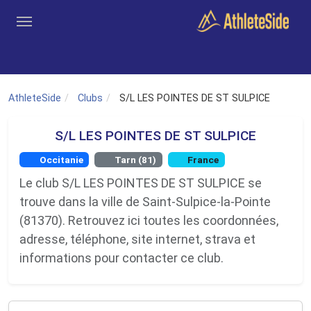
Aller au contenu principal
Outils
Coachs
Clubs
Connexion
Inscription
Recher
AthleteSide
Clubs
S/L LES POINTES DE ST SULPICE
S/L LES POINTES DE ST SULPICE
Occitanie
Tarn (81)
France
Le club S/L LES POINTES DE ST SULPICE se
trouve dans la ville de Saint-Sulpice-la-Pointe
(81370). Retrouvez ici toutes les coordonnées,
adresse, téléphone, site internet, strava et
informations pour contacter ce club.