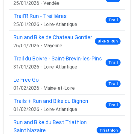
25/01/2026 - Vendée
Oui, je veux progresser 💪
Trail'R Run - Treillières
Aucun spam, vous pouvez vous désinscrire à tout
Trail
25/01/2026 - Loire-Atlantique
moment.
Run and Bike de Chateau Gontier
Bike & Run
26/01/2026 - Mayenne
Trail du Boivre - Saint-Brevin-les-Pins
Trail
31/01/2026 - Loire-Atlantique
Le Free Go
Trail
01/02/2026 - Maine-et-Loire
Trails + Run and Bike du Bignon
Trail
01/02/2026 - Loire-Atlantique
Run and Bike du Best Triathlon
Saint Nazaire
Triathlon