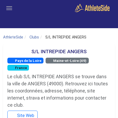
Aller au contenu principal
Outils
Coachs
Clubs
Connexion
Inscription
Recher
AthleteSide
Clubs
S/L INTREPIDE ANGERS
S/L INTREPIDE ANGERS
Pays de la Loire
Maine-et-Loire (49)
France
Le club S/L INTREPIDE ANGERS se trouve dans
la ville de ANGERS (49000). Retrouvez ici toutes
les coordonnées, adresse, téléphone, site
internet, strava et informations pour contacter
ce club.
Site Web