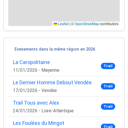
Leaflet
|
©
OpenStreetMap
contributors
×
🚴‍♂️ Rejoignez la communauté des coureurs
et triathlètes passionnés
Evenements dans la même région en 2026
Rejoignez des milliers de sportifs passionnés et
recevez chaque mois :
La Caropolitaine
Trail
✅ Des conseils d'entraînement exclusifs
11/01/2026 - Mayenne
✅ Des astuces de pros pour progresser plus vite
✅ Les dernières tendances matos & nutrition
Le Dernier Homme Debout Vendée
✅ Des
codes promo et bons plans
partenaires
Trail
17/01/2026 - Vendée
1 email / mois. Zéro spam. 100 % utile.
Trail Tous avec Alex
Email
Trail
24/01/2026 - Loire-Atlantique
Les Foulées du Mingot
Trail