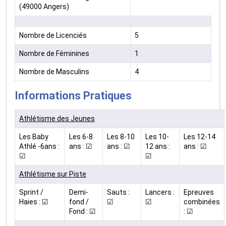
(49000 Angers)
Nombre de Licenciés
5
Nombre de Féminines
1
Nombre de Masculins
4
Informations Pratiques
Athlétisme des Jeunes
Les Baby
Les 6-8
Les 8-10
Les 10-
Les 12-14
Athlé -6ans :
ans : ☑
ans : ☑
12 ans :
ans : ☑
☑
☑
Athlétisme sur Piste
Sprint /
Demi-
Sauts :
Lancers :
Epreuves
Haies : ☑
fond /
☑
☑
combinées
Fond : ☑
: ☑