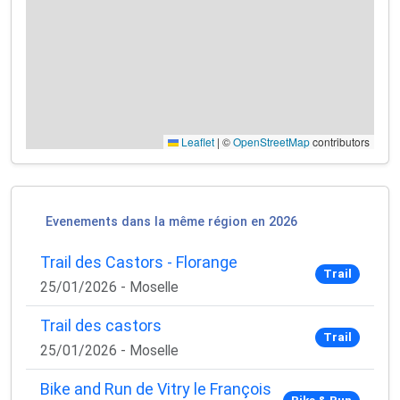
Leaflet
|
©
OpenStreetMap
contributors
Evenements dans la même région en 2026
Trail des Castors - Florange
×
Trail
🚴‍♂️ Rejoignez la communauté des coureurs
25/01/2026 - Moselle
et triathlètes passionnés
Trail des castors
Trail
Rejoignez des milliers de sportifs passionnés et
25/01/2026 - Moselle
recevez chaque mois :
Bike and Run de Vitry le François
✅ Des conseils d'entraînement exclusifs