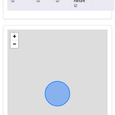
: ☑
: ☑
: ☑
nature :
☑
+
−