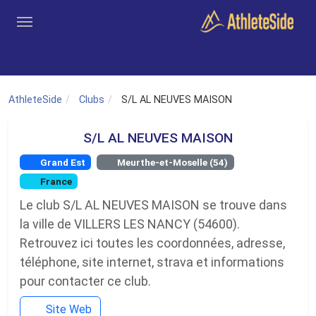
Aller au contenu principal
Outils
Coachs
Clubs
Connexion
Inscription
Recher
AthleteSide
Clubs
S/L AL NEUVES MAISON
S/L AL NEUVES MAISON
Grand Est
Meurthe-et-Moselle (54)
France
Le club S/L AL NEUVES MAISON se trouve dans
la ville de VILLERS LES NANCY (54600).
Retrouvez ici toutes les coordonnées, adresse,
téléphone, site internet, strava et informations
pour contacter ce club.
Site Web