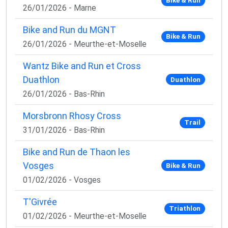
Bike & Run
✅ Des astuces de pros pour progresser plus vite
26/01/2026 - Marne
✅ Les dernières tendances matos & nutrition
✅ Des
codes promo et bons plans
partenaires
Bike and Run du MGNT
Bike & Run
26/01/2026 - Meurthe-et-Moselle
1 email / mois. Zéro spam. 100 % utile.
Email
Wantz Bike and Run et Cross
Duathlon
Duathlon
26/01/2026 - Bas-Rhin
Oui, je veux progresser 💪
Morsbronn Rhosy Cross
Trail
31/01/2026 - Bas-Rhin
Aucun spam, vous pouvez vous désinscrire à tout
moment.
Bike and Run de Thaon les
Vosges
Bike & Run
01/02/2026 - Vosges
T'Givrée
Triathlon
01/02/2026 - Meurthe-et-Moselle