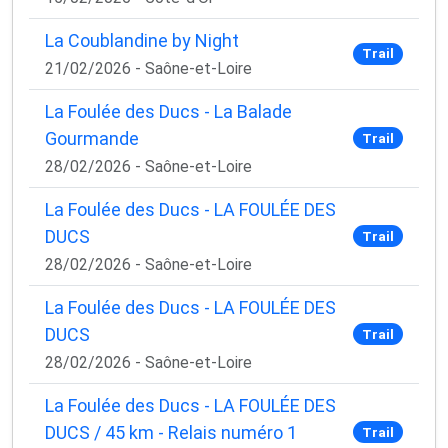
La Coublandine by Night
Trail
21/02/2026 - Saône-et-Loire
La Foulée des Ducs - La Balade
Gourmande
Trail
28/02/2026 - Saône-et-Loire
La Foulée des Ducs - LA FOULÉE DES
DUCS
Trail
28/02/2026 - Saône-et-Loire
×
La Foulée des Ducs - LA FOULÉE DES
🚴‍♂️ Rejoignez la communauté des coureurs
DUCS
et triathlètes passionnés
Trail
28/02/2026 - Saône-et-Loire
Rejoignez des milliers de sportifs passionnés et
recevez chaque mois :
La Foulée des Ducs - LA FOULÉE DES
DUCS / 45 km - Relais numéro 1
Trail
✅ Des conseils d'entraînement exclusifs