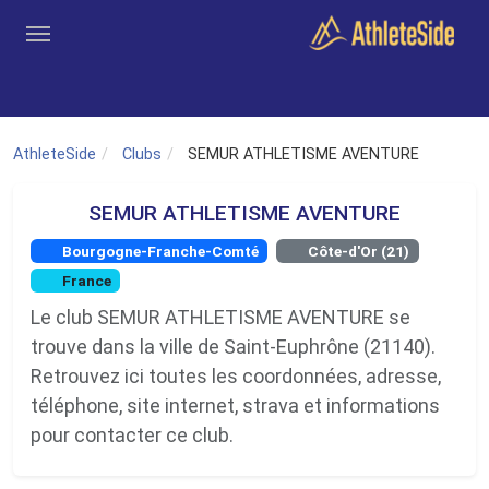
Aller au contenu principal
Outils
Coachs
Clubs
Connexion
Inscription
Recher
AthleteSide
Clubs
SEMUR ATHLETISME AVENTURE
SEMUR ATHLETISME AVENTURE
Bourgogne-Franche-Comté
Côte-d'Or (21)
France
Le club SEMUR ATHLETISME AVENTURE se
trouve dans la ville de Saint-Euphrône (21140).
Retrouvez ici toutes les coordonnées, adresse,
téléphone, site internet, strava et informations
pour contacter ce club.