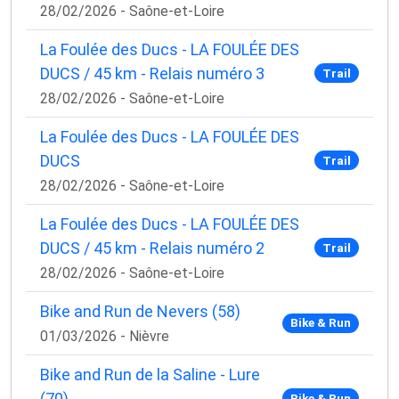
✅ Des astuces de pros pour progresser plus vite
28/02/2026 - Saône-et-Loire
✅ Les dernières tendances matos & nutrition
✅ Des
codes promo et bons plans
partenaires
La Foulée des Ducs - LA FOULÉE DES
DUCS / 45 km - Relais numéro 3
Trail
1 email / mois. Zéro spam. 100 % utile.
28/02/2026 - Saône-et-Loire
Email
La Foulée des Ducs - LA FOULÉE DES
DUCS
Trail
28/02/2026 - Saône-et-Loire
Oui, je veux progresser 💪
La Foulée des Ducs - LA FOULÉE DES
Aucun spam, vous pouvez vous désinscrire à tout
DUCS / 45 km - Relais numéro 2
Trail
moment.
28/02/2026 - Saône-et-Loire
Bike and Run de Nevers (58)
Bike & Run
01/03/2026 - Nièvre
Bike and Run de la Saline - Lure
(70)
Bike & Run