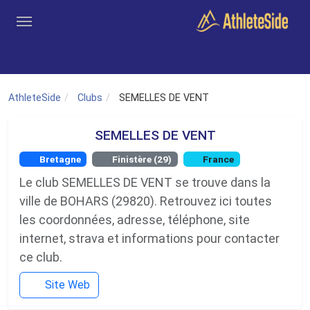
Aller au contenu principal
Outils
Coachs
Clubs
Connexion
Inscription
Recher
AthleteSide
Clubs
SEMELLES DE VENT
SEMELLES DE VENT
Bretagne
Finistère (29)
France
Le club SEMELLES DE VENT se trouve dans la
ville de BOHARS (29820). Retrouvez ici toutes
les coordonnées, adresse, téléphone, site
internet, strava et informations pour contacter
ce club.
Site Web