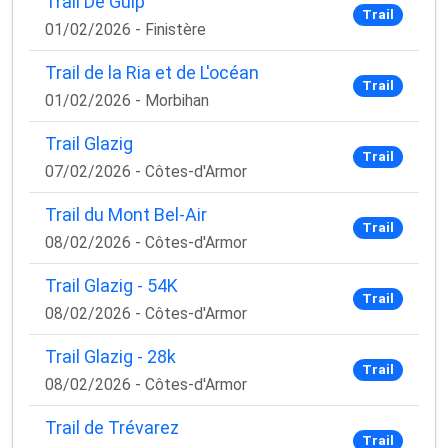
Trail De Guip'
✅ Des astuces de pros pour progresser plus vite
Trail
01/02/2026 - Finistère
✅ Les dernières tendances matos & nutrition
✅ Des
codes promo et bons plans
partenaires
Trail de la Ria et de L'océan
Trail
1 email / mois. Zéro spam. 100 % utile.
01/02/2026 - Morbihan
Email
Trail Glazig
Trail
07/02/2026 - Côtes-d'Armor
Trail du Mont Bel-Air
Oui, je veux progresser 💪
Trail
08/02/2026 - Côtes-d'Armor
Aucun spam, vous pouvez vous désinscrire à tout
Trail Glazig - 54K
moment.
Trail
08/02/2026 - Côtes-d'Armor
Trail Glazig - 28k
Trail
08/02/2026 - Côtes-d'Armor
Trail de Trévarez
Trail