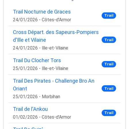
Trail Nocturne de Graces
Trail
24/01/2026 - Côtes-d'Armor
Cross Départ. des Sapeurs-Pompiers
d'Ille et Vilaine
Trail
24/01/2026 - Ille-et-Vilaine
Trail Du Clocher Tors
Trail
25/01/2026 - Ille-et-Vilaine
Trail Des Pirates - Challenge Bro An
×
Oriant
Trail
🚴‍♂️ Rejoignez la communauté des coureurs
et triathlètes passionnés
25/01/2026 - Morbihan
Trail de l'Ankou
Rejoignez des milliers de sportifs passionnés et
Trail
recevez chaque mois :
01/02/2026 - Côtes-d'Armor
✅ Des conseils d'entraînement exclusifs