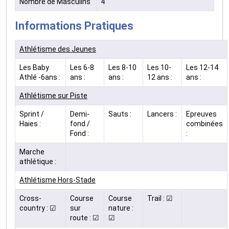
Nombre de Masculins
4
Informations Pratiques
Athlétisme des Jeunes
Les Baby
Les 6-8
Les 8-10
Les 10-
Les 12-14
Athlé -6ans :
ans :
ans :
12 ans :
ans :
Athlétisme sur Piste
Sprint /
Demi-
Sauts :
Lancers :
Epreuves
Haies :
fond /
combinées
Fond :
:
Marche
athlétique :
Athlétisme Hors-Stade
Cross-
Course
Course
Trail : ☑
country : ☑
sur
nature :
route : ☑
☑