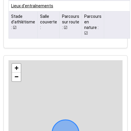
Lieux d'entraînements
Stade
Salle
Parcours
Parcours
d'athlétisme
couverte
sur route
en
: ☑
:
: ☑
nature :
☑
+
−