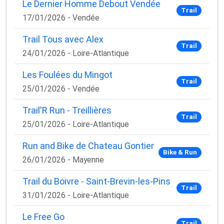
Le Dernier Homme Debout Vendée
Trail
17/01/2026 - Vendée
×
🚴‍♂️ Rejoignez la communauté des coureurs
Trail Tous avec Alex
et triathlètes passionnés
Trail
24/01/2026 - Loire-Atlantique
Rejoignez des milliers de sportifs passionnés et
Les Foulées du Mingot
recevez chaque mois :
Trail
25/01/2026 - Vendée
✅ Des conseils d'entraînement exclusifs
✅ Des astuces de pros pour progresser plus vite
Trail'R Run - Treillières
✅ Les dernières tendances matos & nutrition
Trail
25/01/2026 - Loire-Atlantique
✅ Des
codes promo et bons plans
partenaires
1 email / mois. Zéro spam. 100 % utile.
Run and Bike de Chateau Gontier
Bike & Run
26/01/2026 - Mayenne
Email
Trail du Boivre - Saint-Brevin-les-Pins
Trail
31/01/2026 - Loire-Atlantique
Oui, je veux progresser 💪
Le Free Go
Trail