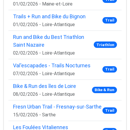
01/02/2026 - Maine-et-Loire
Aucun spam, vous pouvez vous désinscrire à tout
moment.
Trails + Run and Bike du Bignon
Trail
01/02/2026 - Loire-Atlantique
Run and Bike du Best Triathlon
Saint Nazaire
Triathlon
02/02/2026 - Loire-Atlantique
Val'escapades - Trails Nocturnes
Trail
07/02/2026 - Loire-Atlantique
Bike & Run des îles de Loire
Bike & Run
08/02/2026 - Loire-Atlantique
Fresn Urban Trail - Fresnay-sur-Sarthe
Trail
15/02/2026 - Sarthe
Les Foulées Vitaliennes