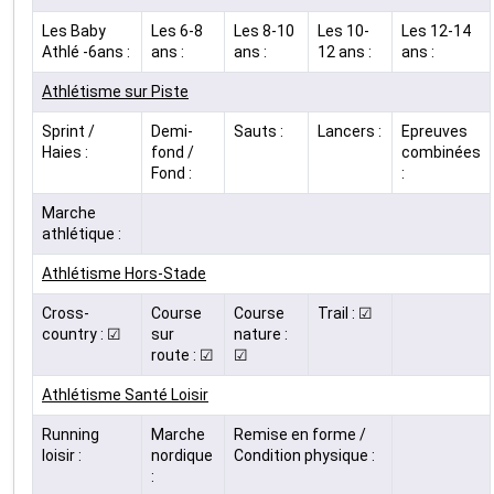
Les Baby
Les 6-8
Les 8-10
Les 10-
Les 12-14
Athlé -6ans :
ans :
ans :
12 ans :
ans :
Athlétisme sur Piste
Sprint /
Demi-
Sauts :
Lancers :
Epreuves
Haies :
fond /
combinées
Fond :
:
Marche
athlétique :
Athlétisme Hors-Stade
Cross-
Course
Course
Trail : ☑
country : ☑
sur
nature :
route : ☑
☑
Athlétisme Santé Loisir
Running
Marche
Remise en forme /
loisir :
nordique
Condition physique :
: