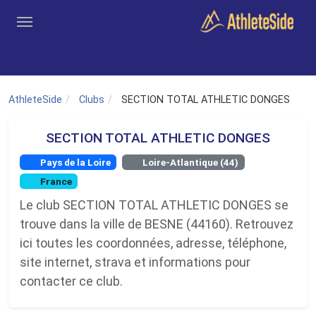
Aller au contenu principal
Outils
Coachs
Clubs
Connexion
Inscription
Recher
AthleteSide
Clubs
SECTION TOTAL ATHLETIC DONGES
SECTION TOTAL ATHLETIC DONGES
Pays de la Loire
Loire-Atlantique (44)
France
Le club SECTION TOTAL ATHLETIC DONGES se
trouve dans la ville de BESNE (44160). Retrouvez
ici toutes les coordonnées, adresse, téléphone,
site internet, strava et informations pour
contacter ce club.