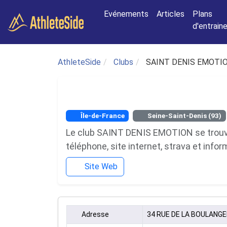
Aller au contenu principal
Evénements
Articles
Plans
d'entrai
AthleteSide
Clubs
SAINT DENIS EMOTI
Île-de-France
Seine-Saint-Denis (93)
Le club SAINT DENIS EMOTION se trouve 
téléphone, site internet, strava et info
Site Web
Adresse
34 RUE DE LA BOULANGE