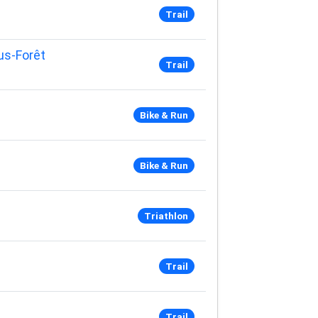
Trail
us-Forêt
Trail
Bike & Run
Bike & Run
Triathlon
Trail
Trail