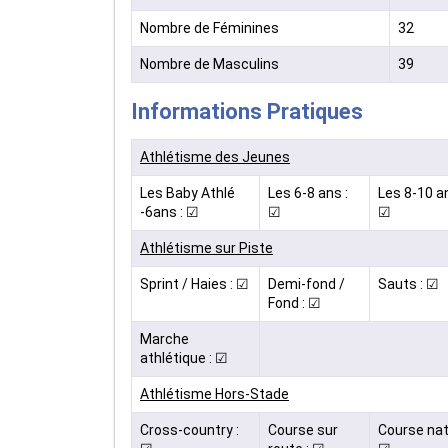
Nombre de Féminines
32
Nombre de Masculins
39
Informations Pratiques
Athlétisme des Jeunes
Les Baby Athlé
Les 6-8 ans :
Les 8-10 an
-6ans : ☑
☑
☑
Athlétisme sur Piste
Sprint / Haies : ☑
Demi-fond /
Sauts : ☑
Fond : ☑
Marche
athlétique : ☑
Athlétisme Hors-Stade
Cross-country :
Course sur
Course nat