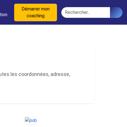
n
Démarrer mon
Rechercher
tion
coaching
utes les coordonnées, adresse,