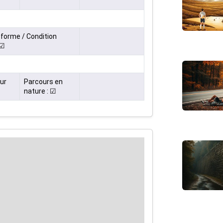
forme / Condition
 ☑
ur
Parcours en
nature : ☑