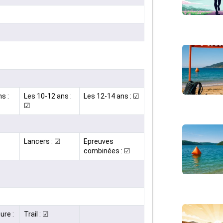
s :
Les 10-12 ans :
Les 12-14 ans : ☑
☑
Lancers : ☑
Epreuves
combinées : ☑
ure :
Trail : ☑