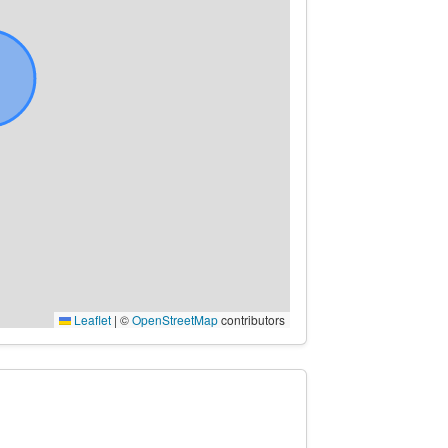
Leaflet
|
©
OpenStreetMap
contributors