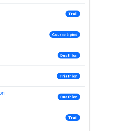
Trail
Course à pied
Duathlon
Triathlon
on
Duathlon
Trail