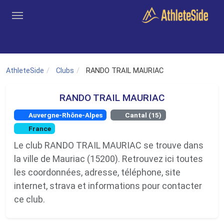
Aller au contenu principal
Outils
Coachs
Clubs
Connexion
Inscription
Recher
AthleteSide
Clubs
RANDO TRAIL MAURIAC
RANDO TRAIL MAURIAC
Auvergne-Rhône-Alpes
Cantal (15)
France
Le club RANDO TRAIL MAURIAC se trouve dans
la ville de Mauriac (15200). Retrouvez ici toutes
les coordonnées, adresse, téléphone, site
internet, strava et informations pour contacter
ce club.