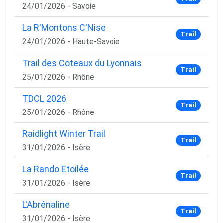
✅ Des astuces de pros pour progresser plus vite
24/01/2026 - Savoie
✅ Les dernières tendances matos & nutrition
✅ Des
codes promo et bons plans
partenaires
La R'Montons C'Nise
Trail
24/01/2026 - Haute-Savoie
1 email / mois. Zéro spam. 100 % utile.
Trail des Coteaux du Lyonnais
Email
Trail
25/01/2026 - Rhône
TDCL 2026
Trail
Oui, je veux progresser 💪
25/01/2026 - Rhône
Raidlight Winter Trail
Aucun spam, vous pouvez vous désinscrire à tout
Trail
moment.
31/01/2026 - Isère
La Rando Etoilée
Trail
31/01/2026 - Isère
L'Abrénaline
Trail
31/01/2026 - Isère