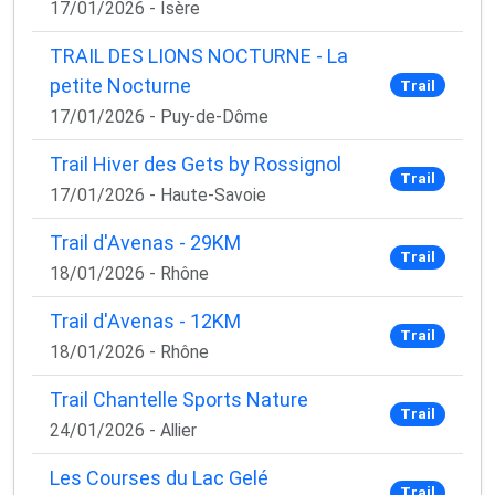
17/01/2026 - Isère
TRAIL DES LIONS NOCTURNE - La
petite Nocturne
Trail
17/01/2026 - Puy-de-Dôme
Trail Hiver des Gets by Rossignol
Trail
17/01/2026 - Haute-Savoie
Trail d'Avenas - 29KM
Trail
18/01/2026 - Rhône
Trail d'Avenas - 12KM
×
Trail
🚴‍♂️ Rejoignez la communauté des coureurs
18/01/2026 - Rhône
et triathlètes passionnés
Trail Chantelle Sports Nature
Trail
Rejoignez des milliers de sportifs passionnés et
24/01/2026 - Allier
recevez chaque mois :
Les Courses du Lac Gelé
✅ Des conseils d'entraînement exclusifs
Trail