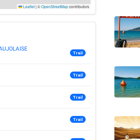
Leaflet
|
©
OpenStreetMap
contributors
EAUJOLAISE
Trail
Trail
Trail
Trail