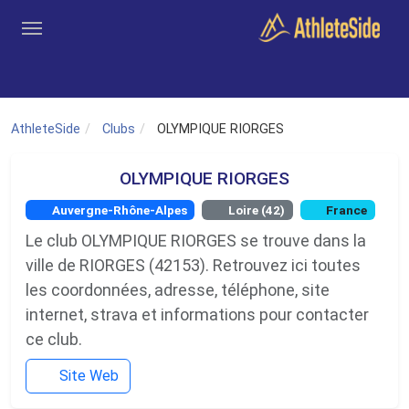
Aller au contenu principal
Outils
Coachs
Clubs
Connexion
Inscription
Recher
AthleteSide
Clubs
OLYMPIQUE RIORGES
OLYMPIQUE RIORGES
Auvergne-Rhône-Alpes
Loire (42)
France
Le club OLYMPIQUE RIORGES se trouve dans la
ville de RIORGES (42153). Retrouvez ici toutes
les coordonnées, adresse, téléphone, site
internet, strava et informations pour contacter
ce club.
Site Web