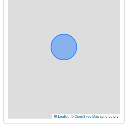
Leaflet
|
©
OpenStreetMap
contributors