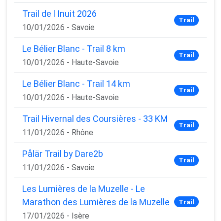
✅ Des astuces de pros pour progresser plus vite
Trail de l Inuit 2026
✅ Les dernières tendances matos & nutrition
Trail
✅ Des
codes promo et bons plans
partenaires
10/01/2026 - Savoie
1 email / mois. Zéro spam. 100 % utile.
Le Bélier Blanc - Trail 8 km
Trail
10/01/2026 - Haute-Savoie
Email
Le Bélier Blanc - Trail 14 km
Trail
10/01/2026 - Haute-Savoie
Oui, je veux progresser 💪
Trail Hivernal des Coursières - 33 KM
Trail
11/01/2026 - Rhône
Aucun spam, vous pouvez vous désinscrire à tout
moment.
Pålär Trail by Dare2b
Trail
11/01/2026 - Savoie
Les Lumières de la Muzelle - Le
Marathon des Lumières de la Muzelle
Trail
17/01/2026 - Isère