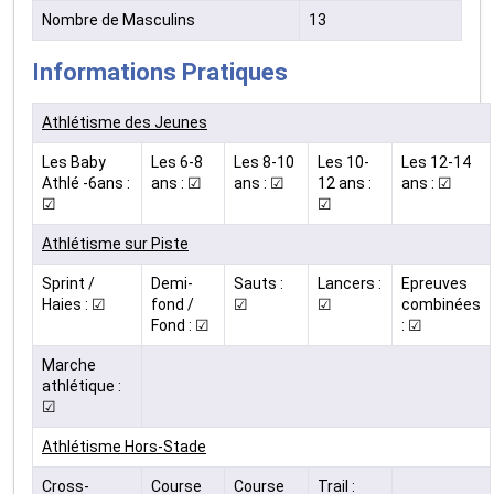
Nombre de Masculins
13
Informations Pratiques
Athlétisme des Jeunes
Les Baby
Les 6-8
Les 8-10
Les 10-
Les 12-14
Athlé -6ans :
ans : ☑
ans : ☑
12 ans :
ans : ☑
☑
☑
Athlétisme sur Piste
Sprint /
Demi-
Sauts :
Lancers :
Epreuves
Haies : ☑
fond /
☑
☑
combinées
Fond : ☑
: ☑
Marche
athlétique :
☑
Athlétisme Hors-Stade
Cross-
Course
Course
Trail :