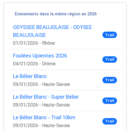
Evenements dans la même région en 2026
ODYSSEE BEAUJOLAISE - ODYSEE
BEAUJOLAISE
Trail
01/01/2026 - Rhône
Foulées Upiennes 2026
Trail
04/01/2026 - Drôme
Le Bélier Blanc
Trail
09/01/2026 - Haute-Savoie
×
🚴‍♂️ Rejoignez la communauté des coureurs
Le Bélier Blanc - Super Bélier
et triathlètes passionnés
Trail
09/01/2026 - Haute-Savoie
Rejoignez des milliers de sportifs passionnés et
recevez chaque mois :
Le Bélier Blanc - Trail 10km
Trail
09/01/2026 - Haute-Savoie
✅ Des conseils d'entraînement exclusifs