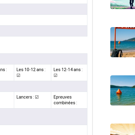
ns :
Les 10-12 ans :
Les 12-14 ans :
☑
☑
Lancers : ☑
Epreuves
combinées :