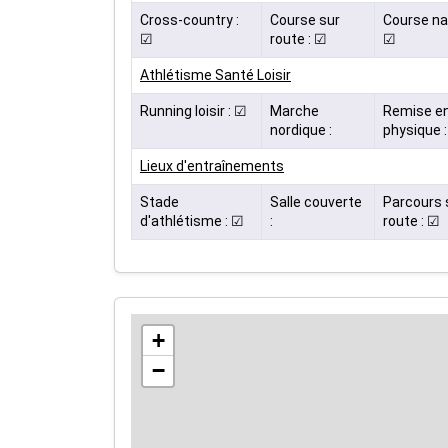
Cross-country :
Course sur
Course na
☑
route : ☑
☑
Athlétisme Santé Loisir
Running loisir : ☑
Marche
Remise en
nordique :
physique :
Lieux d'entraînements
Stade
Salle couverte
Parcours 
d'athlétisme : ☑
:
route : ☑
+
−