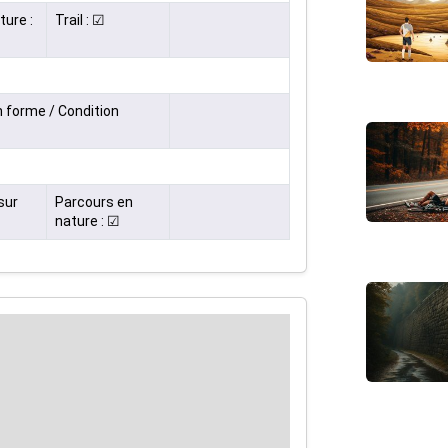
ture :
Trail : ☑
 forme / Condition
sur
Parcours en
nature : ☑