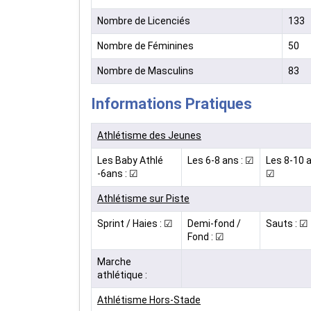
Nombre de Licenciés
133
Nombre de Féminines
50
Nombre de Masculins
83
Informations Pratiques
Athlétisme des Jeunes
Les Baby Athlé
Les 6-8 ans : ☑
Les 8-10 a
-6ans : ☑
☑
Athlétisme sur Piste
Sprint / Haies : ☑
Demi-fond /
Sauts : ☑
Fond : ☑
Marche
athlétique :
Athlétisme Hors-Stade