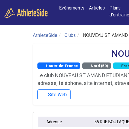
Aller au contenu principal
Evénements
Articles
Plans
d'entrai
AthleteSide
Clubs
NOUVEAU ST AMAND 
NOU
Hauts-de-France
Nord (59)
Fra
Le club NOUVEAU ST AMAND ETUDIANT CLU
adresse, téléphone, site internet, strav
Site Web
Adresse
55 RUE BOUTAQUE