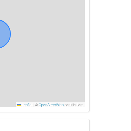
Leaflet
|
©
OpenStreetMap
contributors