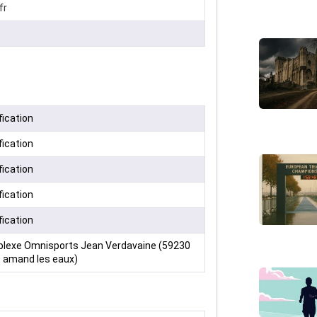
fr
fication
fication
fication
fication
fication
lexe Omnisports Jean Verdavaine (59230
t amand les eaux)