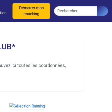
n
Démarrer mon
Rechercher
tion
coaching
LUB*
vez ici toutes les coordonnées,