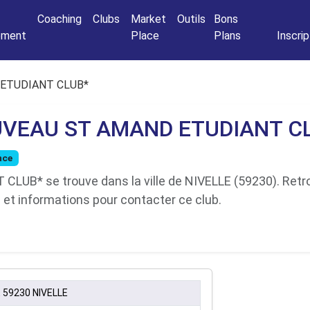
Connexio
Coaching
Clubs
Market
Outils
Bons
nement
Place
Plans
Inscrip
ETUDIANT CLUB*
VEAU ST AMAND ETUDIANT C
nce
B* se trouve dans la ville de NIVELLE (59230). Retrou
a et informations pour contacter ce club.
 59230 NIVELLE