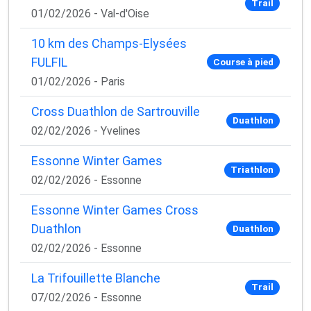
Trail
×
01/02/2026 - Val-d'Oise
🚴‍♂️ Rejoignez la communauté des coureurs
et triathlètes passionnés
10 km des Champs-Elysées
FULFIL
Course à pied
Rejoignez des milliers de sportifs passionnés et
recevez chaque mois :
01/02/2026 - Paris
✅ Des conseils d'entraînement exclusifs
Cross Duathlon de Sartrouville
✅ Des astuces de pros pour progresser plus vite
Duathlon
02/02/2026 - Yvelines
✅ Les dernières tendances matos & nutrition
✅ Des
codes promo et bons plans
partenaires
Essonne Winter Games
Triathlon
1 email / mois. Zéro spam. 100 % utile.
02/02/2026 - Essonne
Email
Essonne Winter Games Cross
Duathlon
Duathlon
02/02/2026 - Essonne
Oui, je veux progresser 💪
La Trifouillette Blanche
Trail
07/02/2026 - Essonne
Aucun spam, vous pouvez vous désinscrire à tout