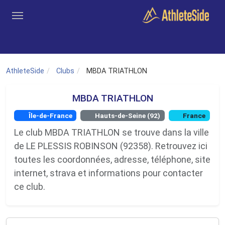
Aller au contenu principal
Outils
Coachs
Clubs
Connexion
Inscription
Recher
AthleteSide
Clubs
MBDA TRIATHLON
MBDA TRIATHLON
Île-de-France
Hauts-de-Seine (92)
France
Le club MBDA TRIATHLON se trouve dans la ville
de LE PLESSIS ROBINSON (92358). Retrouvez ici
toutes les coordonnées, adresse, téléphone, site
internet, strava et informations pour contacter
ce club.