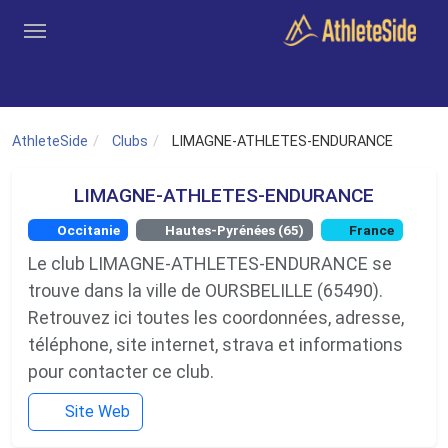
Aller au contenu principal
Outils
Coachs
Clubs
Connexion
Inscription
Recher
AthleteSide
Clubs
LIMAGNE-ATHLETES-ENDURANCE
LIMAGNE-ATHLETES-ENDURANCE
Occitanie
Hautes-Pyrénées (65)
France
Le club LIMAGNE-ATHLETES-ENDURANCE se
trouve dans la ville de OURSBELILLE (65490).
Retrouvez ici toutes les coordonnées, adresse,
téléphone, site internet, strava et informations
pour contacter ce club.
Site Web