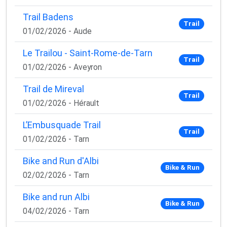
✅ Des astuces de pros pour progresser plus vite
✅ Les dernières tendances matos & nutrition
Trail Badens
Trail
✅ Des
codes promo et bons plans
partenaires
01/02/2026 - Aude
1 email / mois. Zéro spam. 100 % utile.
Le Trailou - Saint-Rome-de-Tarn
Trail
Email
01/02/2026 - Aveyron
Trail de Mireval
Trail
01/02/2026 - Hérault
Oui, je veux progresser 💪
L’Embusquade Trail
Trail
Aucun spam, vous pouvez vous désinscrire à tout
01/02/2026 - Tarn
moment.
Bike and Run d'Albi
Bike & Run
02/02/2026 - Tarn
Bike and run Albi
Bike & Run
04/02/2026 - Tarn