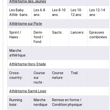
Athlétisme des Jeunes
Les Baby
Les 6-8
Les 8-10
Les 10-
Les 12-14
Athlé -6ans :
ans :
ans :
12 ans :
ans :
Athlétisme sur Piste
Sprint /
Demi-
Sauts :
Lancers :
Epreuves
Haies :
fond /
combinées
Fond :
:
Marche
athlétique :
Athlétisme Hors-Stade
Cross-
Course
Course
Trail :
country :
sur
nature :
route :
Athlétisme Santé Loisir
Running
Marche
Remise en forme /
loisir :
nordique
Condition physique :
: