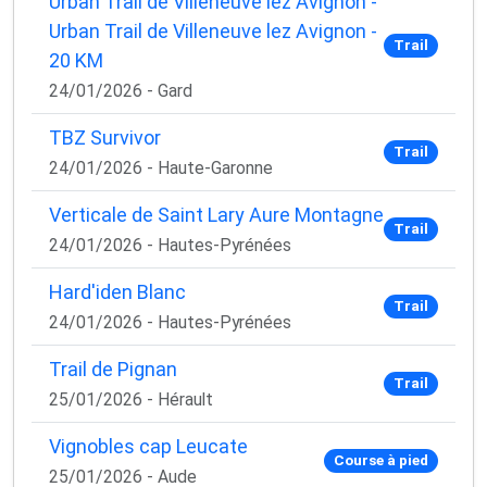
Urban Trail de Villeneuve lez Avignon -
Urban Trail de Villeneuve lez Avignon -
Trail
20 KM
24/01/2026 - Gard
TBZ Survivor
Trail
24/01/2026 - Haute-Garonne
Verticale de Saint Lary Aure Montagne
Trail
24/01/2026 - Hautes-Pyrénées
Hard'iden Blanc
Trail
×
24/01/2026 - Hautes-Pyrénées
🚴‍♂️ Rejoignez la communauté des coureurs
et triathlètes passionnés
Trail de Pignan
Trail
25/01/2026 - Hérault
Rejoignez des milliers de sportifs passionnés et
recevez chaque mois :
Vignobles cap Leucate
Course à pied
✅ Des conseils d'entraînement exclusifs
25/01/2026 - Aude