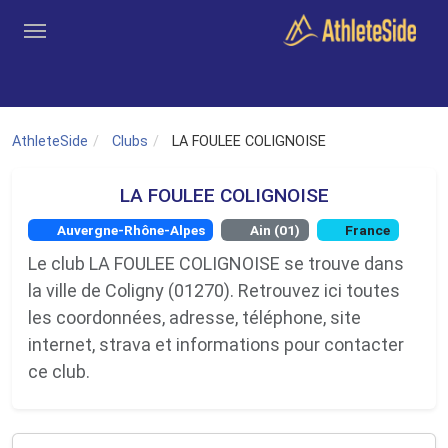
Aller au contenu principal
Outils
Coachs
Clubs
Connexion
Inscription
Recher
AthleteSide
Clubs
LA FOULEE COLIGNOISE
LA FOULEE COLIGNOISE
Auvergne-Rhône-Alpes
Ain (01)
France
Le club LA FOULEE COLIGNOISE se trouve dans
la ville de Coligny (01270). Retrouvez ici toutes
les coordonnées, adresse, téléphone, site
internet, strava et informations pour contacter
ce club.