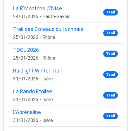
✅ Des astuces de pros pour progresser plus vite
La R'Montons C'Nise
✅ Les dernières tendances matos & nutrition
Trail
✅ Des
codes promo et bons plans
partenaires
24/01/2026 - Haute-Savoie
1 email / mois. Zéro spam. 100 % utile.
Trail des Coteaux du Lyonnais
Trail
Email
25/01/2026 - Rhône
TDCL 2026
Trail
25/01/2026 - Rhône
Oui, je veux progresser 💪
Raidlight Winter Trail
Trail
31/01/2026 - Isère
Aucun spam, vous pouvez vous désinscrire à tout
moment.
La Rando Etoilée
Trail
31/01/2026 - Isère
L'Abrénaline
Trail
31/01/2026 - Isère