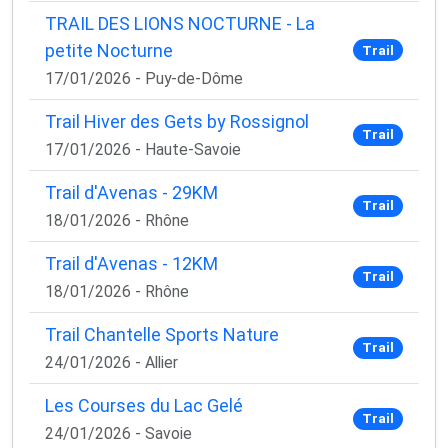
TRAIL DES LIONS NOCTURNE - La
petite Nocturne
Trail
17/01/2026 - Puy-de-Dôme
Trail Hiver des Gets by Rossignol
Trail
17/01/2026 - Haute-Savoie
Trail d'Avenas - 29KM
Trail
18/01/2026 - Rhône
Trail d'Avenas - 12KM
Trail
18/01/2026 - Rhône
×
🚴‍♂️ Rejoignez la communauté des coureurs
Trail Chantelle Sports Nature
et triathlètes passionnés
Trail
24/01/2026 - Allier
Rejoignez des milliers de sportifs passionnés et
recevez chaque mois :
Les Courses du Lac Gelé
Trail
24/01/2026 - Savoie
✅ Des conseils d'entraînement exclusifs