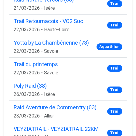
Trail
21/03/2026 - Isère
Trail Retournacois - VO2 Suc
Trail
22/03/2026 - Haute-Loire
Yotta by La Chambérienne (73)
Aquathlon
22/03/2026 - Savoie
Trail du printemps
Trail
22/03/2026 - Savoie
Poly Raid (38)
Trail
26/03/2026 - Isère
Raid Aventure de Commentry (03)
Trail
28/03/2026 - Allier
VEYZIATRAIL - VEYZIATRAIL 22KM
Trail