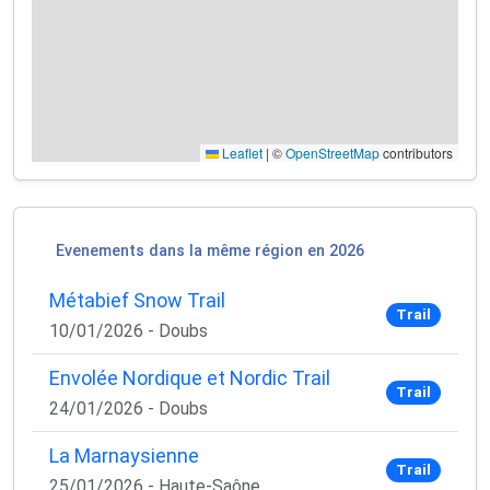
Leaflet
|
©
OpenStreetMap
contributors
Evenements dans la même région en 2026
Métabief Snow Trail
Trail
×
10/01/2026 - Doubs
🚴‍♂️ Rejoignez la communauté des coureurs
et triathlètes passionnés
Envolée Nordique et Nordic Trail
Trail
24/01/2026 - Doubs
Rejoignez des milliers de sportifs passionnés et
recevez chaque mois :
La Marnaysienne
Trail
✅ Des conseils d'entraînement exclusifs
25/01/2026 - Haute-Saône