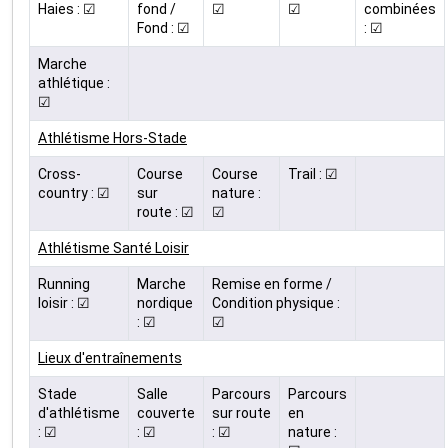
Haies : ☑
fond /
☑
☑
combinées
Fond : ☑
: ☑
Marche
athlétique :
☑
Athlétisme Hors-Stade
Cross-
Course
Course
Trail : ☑
country : ☑
sur
nature :
route : ☑
☑
Athlétisme Santé Loisir
Running
Marche
Remise en forme /
loisir : ☑
nordique
Condition physique :
: ☑
☑
Lieux d'entraînements
Stade
Salle
Parcours
Parcours
d'athlétisme
couverte
sur route
en
: ☑
: ☑
: ☑
nature :