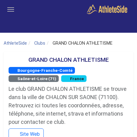
Aller au contenu principal
Outils
Coachs
Clubs
Connexion
Inscription
Recher
AthleteSide
Clubs
GRAND CHALON ATHLETISME
GRAND CHALON ATHLETISME
Bourgogne-Franche-Comté
Saône-et-Loire (71)
France
Le club GRAND CHALON ATHLETISME se trouve
dans la ville de CHALON SUR SAONE (71100).
Retrouvez ici toutes les coordonnées, adresse,
téléphone, site internet, strava et informations
pour contacter ce club.
Site Web