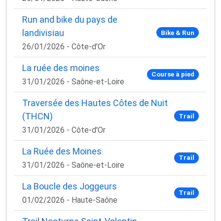
✅ Des astuces de pros pour progresser plus vite
✅ Les dernières tendances matos & nutrition
Run and bike du pays de
✅ Des
codes promo et bons plans
partenaires
landivisiau
Bike & Run
1 email / mois. Zéro spam. 100 % utile.
26/01/2026 - Côte-d'Or
Email
La ruée des moines
Course à pied
31/01/2026 - Saône-et-Loire
Traversée des Hautes Côtes de Nuit
Oui, je veux progresser 💪
(THCN)
Trail
31/01/2026 - Côte-d'Or
Aucun spam, vous pouvez vous désinscrire à tout
moment.
La Ruée des Moines
Trail
31/01/2026 - Saône-et-Loire
La Boucle des Joggeurs
Trail
01/02/2026 - Haute-Saône