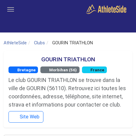
Aller au contenu principal
Outils
Coachs
Clubs
Connexion
Inscription
Recher
AthleteSide
Clubs
GOURIN TRIATHLON
GOURIN TRIATHLON
Bretagne
Morbihan (56)
France
Le club GOURIN TRIATHLON se trouve dans la
ville de GOURIN (56110). Retrouvez ici toutes les
coordonnées, adresse, téléphone, site internet,
strava et informations pour contacter ce club.
Site Web