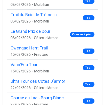
Trail
08/02/2026 - Morbihan
Trail du Bois de Trémelin
Trail
08/02/2026 - Morbihan
Le Grand Prix de Dour
Course à pied
08/02/2026 - Côtes-d'Armor
×
🚴‍♂️ Rejoignez la communauté des coureurs
Gwengad Hent Trail
et triathlètes passionnés
Trail
15/02/2026 - Finistère
Rejoignez des milliers de sportifs passionnés et
Vann'Eco Tour
recevez chaque mois :
Trail
15/02/2026 - Morbihan
✅ Des conseils d'entraînement exclusifs
✅ Des astuces de pros pour progresser plus vite
Ultra Tour des Cotes D'armor
Trail
✅ Les dernières tendances matos & nutrition
22/02/2026 - Côtes-d'Armor
✅ Des
codes promo et bons plans
partenaires
Course du Lac - Bourg-Blanc
1 email / mois. Zéro spam. 100 % utile.
Trail
22/02/2026 - Finistère