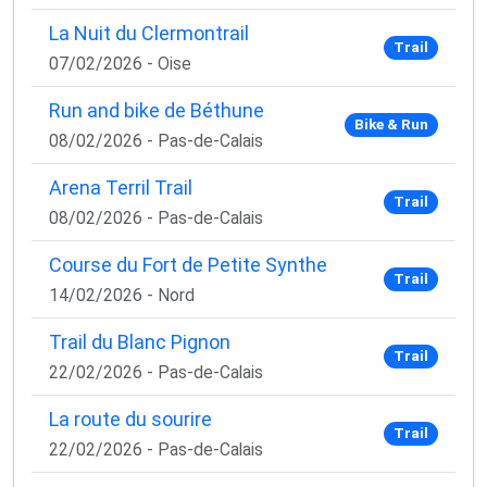
La Nuit du Clermontrail
Trail
07/02/2026 - Oise
Run and bike de Béthune
Bike & Run
08/02/2026 - Pas-de-Calais
Arena Terril Trail
Trail
08/02/2026 - Pas-de-Calais
Course du Fort de Petite Synthe
Trail
14/02/2026 - Nord
×
Trail du Blanc Pignon
🚴‍♂️ Rejoignez la communauté des coureurs
Trail
et triathlètes passionnés
22/02/2026 - Pas-de-Calais
Rejoignez des milliers de sportifs passionnés et
La route du sourire
Trail
recevez chaque mois :
22/02/2026 - Pas-de-Calais
✅ Des conseils d'entraînement exclusifs