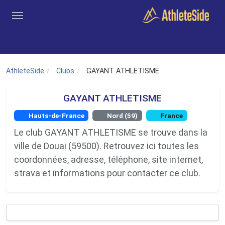
Aller au contenu principal
Outils
Coachs
Clubs
Connexion
Inscription
Recher
AthleteSide
Clubs
GAYANT ATHLETISME
GAYANT ATHLETISME
Hauts-de-France
Nord (59)
France
Le club GAYANT ATHLETISME se trouve dans la
ville de Douai (59500). Retrouvez ici toutes les
coordonnées, adresse, téléphone, site internet,
strava et informations pour contacter ce club.