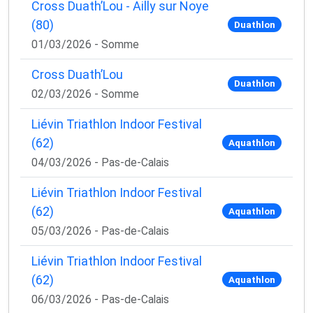
Cross Duath’Lou - Ailly sur Noye
✅ Des astuces de pros pour progresser plus vite
✅ Les dernières tendances matos & nutrition
(80)
Duathlon
✅ Des
codes promo et bons plans
partenaires
01/03/2026 - Somme
1 email / mois. Zéro spam. 100 % utile.
Cross Duath’Lou
Duathlon
Email
02/03/2026 - Somme
Liévin Triathlon Indoor Festival
(62)
Aquathlon
Oui, je veux progresser 💪
04/03/2026 - Pas-de-Calais
Aucun spam, vous pouvez vous désinscrire à tout
Liévin Triathlon Indoor Festival
moment.
(62)
Aquathlon
05/03/2026 - Pas-de-Calais
Liévin Triathlon Indoor Festival
(62)
Aquathlon
06/03/2026 - Pas-de-Calais