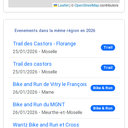
Leaflet
|
©
OpenStreetMap
contributors
Evenements dans la même région en 2026
Trail des Castors - Florange
Trail
25/01/2026 - Moselle
Trail des castors
Trail
25/01/2026 - Moselle
Bike and Run de Vitry le François
×
Bike & Run
🚴‍♂️ Rejoignez la communauté des coureurs
26/01/2026 - Marne
et triathlètes passionnés
Bike and Run du MGNT
Rejoignez des milliers de sportifs passionnés et
Bike & Run
26/01/2026 - Meurthe-et-Moselle
recevez chaque mois :
Wantz Bike and Run et Cross
✅ Des conseils d'entraînement exclusifs