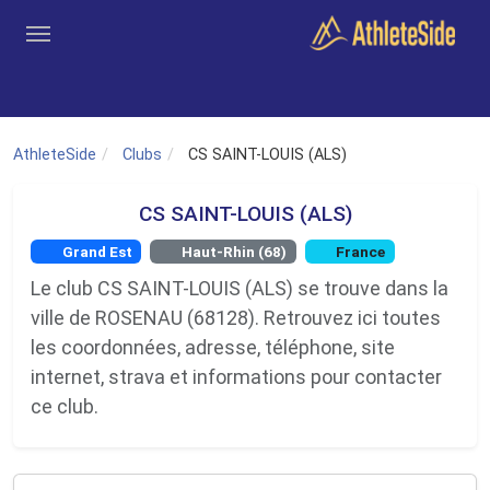
Aller au contenu principal
Outils
Coachs
Clubs
Connexion
Inscription
Recher
AthleteSide
Clubs
CS SAINT-LOUIS (ALS)
CS SAINT-LOUIS (ALS)
Grand Est
Haut-Rhin (68)
France
Le club CS SAINT-LOUIS (ALS) se trouve dans la
ville de ROSENAU (68128). Retrouvez ici toutes
les coordonnées, adresse, téléphone, site
internet, strava et informations pour contacter
ce club.