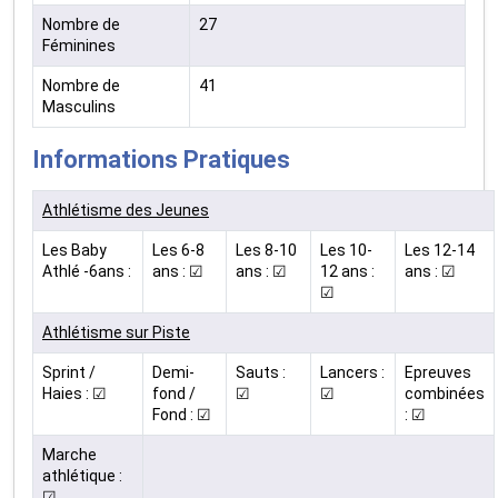
Nombre de
27
Féminines
Nombre de
41
Masculins
Informations Pratiques
Athlétisme des Jeunes
Les Baby
Les 6-8
Les 8-10
Les 10-
Les 12-14
Athlé -6ans :
ans : ☑
ans : ☑
12 ans :
ans : ☑
☑
Athlétisme sur Piste
Sprint /
Demi-
Sauts :
Lancers :
Epreuves
Haies : ☑
fond /
☑
☑
combinées
Fond : ☑
: ☑
Marche
athlétique :
☑