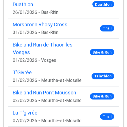
✅ Des astuces de pros pour progresser plus vite
Duathlon
Duathlon
✅ Les dernières tendances matos & nutrition
26/01/2026 - Bas-Rhin
✅ Des
codes promo et bons plans
partenaires
Morsbronn Rhosy Cross
1 email / mois. Zéro spam. 100 % utile.
Trail
31/01/2026 - Bas-Rhin
Email
Bike and Run de Thaon les
Vosges
Bike & Run
01/02/2026 - Vosges
Oui, je veux progresser 💪
T'Givrée
Aucun spam, vous pouvez vous désinscrire à tout
Triathlon
01/02/2026 - Meurthe-et-Moselle
moment.
Bike and Run Pont Mousson
Bike & Run
02/02/2026 - Meurthe-et-Moselle
La T'givrée
Trail
07/02/2026 - Meurthe-et-Moselle