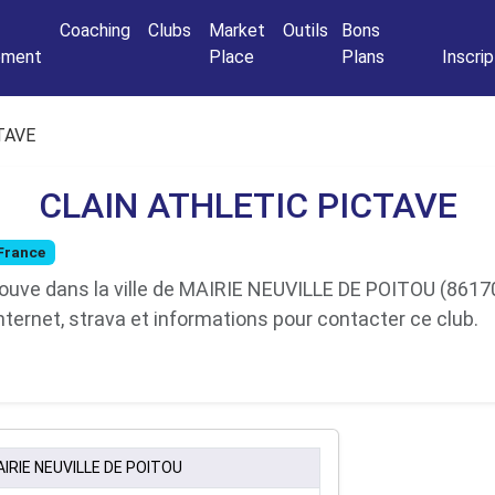
Connexio
Coaching
Clubs
Market
Outils
Bons
nement
Place
Plans
Inscrip
TAVE
CLAIN ATHLETIC PICTAVE
France
ve dans la ville de MAIRIE NEUVILLE DE POITOU (86170)
nternet, strava et informations pour contacter ce club.
IRIE NEUVILLE DE POITOU