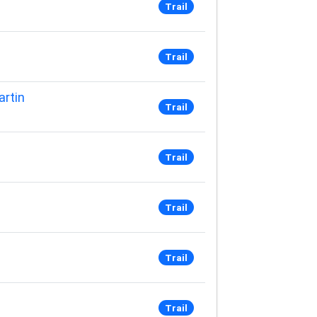
Trail
Trail
artin
Trail
Trail
Trail
Trail
Trail