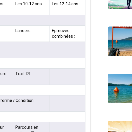
s :
Les 10-12 ans :
Les 12-14 ans :
Lancers :
Epreuves
combinées :
ure :
Trail : ☑
forme / Condition
ur
Parcours en