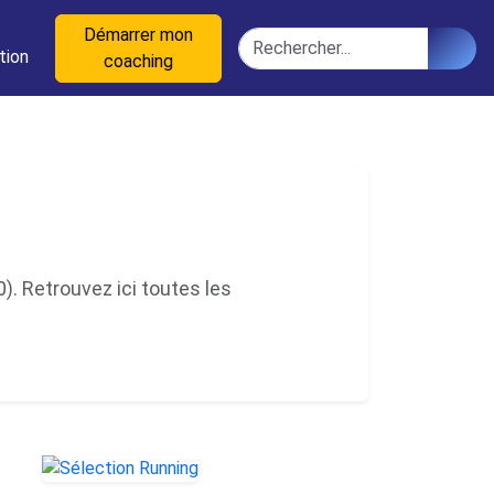
n
Démarrer mon
Rechercher
tion
coaching
. Retrouvez ici toutes les