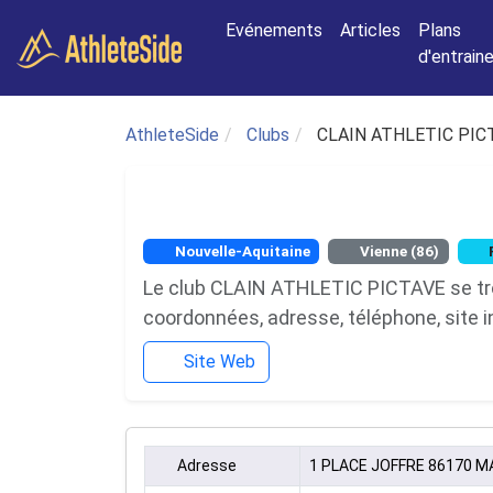
Aller au contenu principal
Evénements
Articles
Plans
d'entrai
AthleteSide
Clubs
CLAIN ATHLETIC PIC
Nouvelle-Aquitaine
Vienne (86)
Le club CLAIN ATHLETIC PICTAVE se trou
coordonnées, adresse, téléphone, site i
Site Web
Adresse
1 PLACE JOFFRE 86170 MA