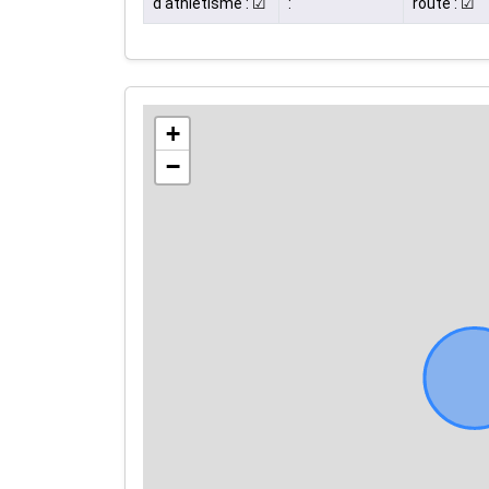
d'athlétisme : ☑
:
route : ☑
+
−