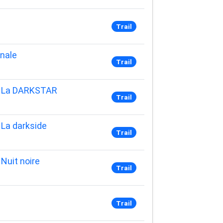
Trail
rnale
Trail
 - La DARKSTAR
Trail
 La darkside
Trail
Nuit noire
Trail
Trail