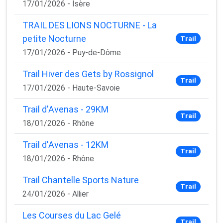
17/01/2026 - Isère
TRAIL DES LIONS NOCTURNE - La
petite Nocturne
Trail
17/01/2026 - Puy-de-Dôme
Trail Hiver des Gets by Rossignol
Trail
17/01/2026 - Haute-Savoie
Trail d'Avenas - 29KM
Trail
18/01/2026 - Rhône
Trail d'Avenas - 12KM
×
Trail
🚴‍♂️ Rejoignez la communauté des coureurs
18/01/2026 - Rhône
et triathlètes passionnés
Trail Chantelle Sports Nature
Trail
Rejoignez des milliers de sportifs passionnés et
24/01/2026 - Allier
recevez chaque mois :
Les Courses du Lac Gelé
✅ Des conseils d'entraînement exclusifs
Trail