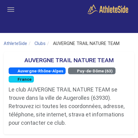
Aller au contenu principal
Outils
Coachs
Clubs
Connexion
Inscription
Recher
AthleteSide
Clubs
AUVERGNE TRAIL NATURE TEAM
AUVERGNE TRAIL NATURE TEAM
Auvergne-Rhône-Alpes
Puy-de-Dôme (63)
France
Le club AUVERGNE TRAIL NATURE TEAM se
trouve dans la ville de Augerolles (63930).
Retrouvez ici toutes les coordonnées, adresse,
téléphone, site internet, strava et informations
pour contacter ce club.