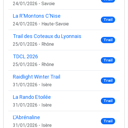
✅ Des astuces de pros pour progresser plus vite
24/01/2026 - Savoie
✅ Les dernières tendances matos & nutrition
✅ Des
codes promo et bons plans
partenaires
La R'Montons C'Nise
Trail
24/01/2026 - Haute-Savoie
1 email / mois. Zéro spam. 100 % utile.
Trail des Coteaux du Lyonnais
Email
Trail
25/01/2026 - Rhône
TDCL 2026
Trail
Oui, je veux progresser 💪
25/01/2026 - Rhône
Raidlight Winter Trail
Aucun spam, vous pouvez vous désinscrire à tout
Trail
moment.
31/01/2026 - Isère
La Rando Etoilée
Trail
31/01/2026 - Isère
L'Abrénaline
Trail
31/01/2026 - Isère