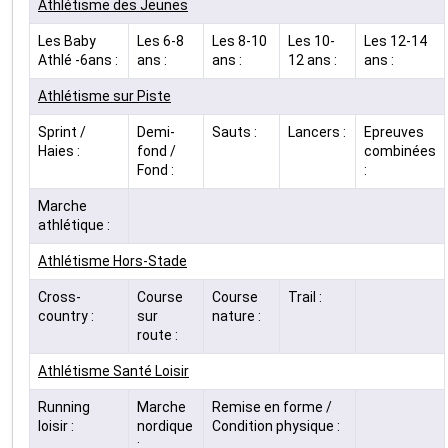
Athlétisme des Jeunes
Les Baby
Les 6-8
Les 8-10
Les 10-
Les 12-14
Athlé -6ans :
ans :
ans :
12 ans :
ans :
Athlétisme sur Piste
Sprint /
Demi-
Sauts :
Lancers :
Epreuves
Haies :
fond /
combinées
Fond :
:
Marche
athlétique :
Athlétisme Hors-Stade
Cross-
Course
Course
Trail :
country :
sur
nature :
route :
Athlétisme Santé Loisir
Running
Marche
Remise en forme /
loisir :
nordique
Condition physique :
: