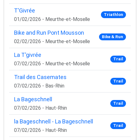
✅ Des astuces de pros pour progresser plus vite
✅ Les dernières tendances matos & nutrition
T'Givrée
Triathlon
✅ Des
codes promo et bons plans
partenaires
01/02/2026 - Meurthe-et-Moselle
1 email / mois. Zéro spam. 100 % utile.
Bike and Run Pont Mousson
Bike & Run
Email
02/02/2026 - Meurthe-et-Moselle
La T'givrée
Trail
07/02/2026 - Meurthe-et-Moselle
Oui, je veux progresser 💪
Trail des Casemates
Trail
Aucun spam, vous pouvez vous désinscrire à tout
07/02/2026 - Bas-Rhin
moment.
La Bageschnell
Trail
07/02/2026 - Haut-Rhin
la Bageschnell - La Bageschnell
Trail
07/02/2026 - Haut-Rhin