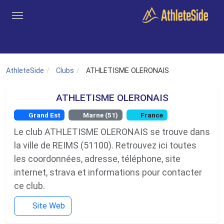
Aller au contenu principal
Outils
Coachs
Clubs
Connexion
Inscription
Recher
AthleteSide
Clubs
ATHLETISME OLERONAIS
ATHLETISME OLERONAIS
Grand Est
Marne (51)
France
Le club ATHLETISME OLERONAIS se trouve dans
la ville de REIMS (51100). Retrouvez ici toutes
les coordonnées, adresse, téléphone, site
internet, strava et informations pour contacter
ce club.
Site Web