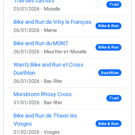
Trail des castors
Trail
25/01/2026 - Moselle
Bike and Run de Vitry le François
Bike & Run
26/01/2026 - Marne
Bike and Run du MGNT
Bike & Run
26/01/2026 - Meurthe-et-Moselle
Wantz Bike and Run et Cross
Duathlon
Duathlon
26/01/2026 - Bas-Rhin
×
Morsbronn Rhosy Cross
🚴‍♂️ Rejoignez la communauté des coureurs
Trail
et triathlètes passionnés
31/01/2026 - Bas-Rhin
Rejoignez des milliers de sportifs passionnés et
Bike and Run de Thaon les
recevez chaque mois :
Vosges
Bike & Run
✅ Des conseils d'entraînement exclusifs
01/02/2026 - Vosges