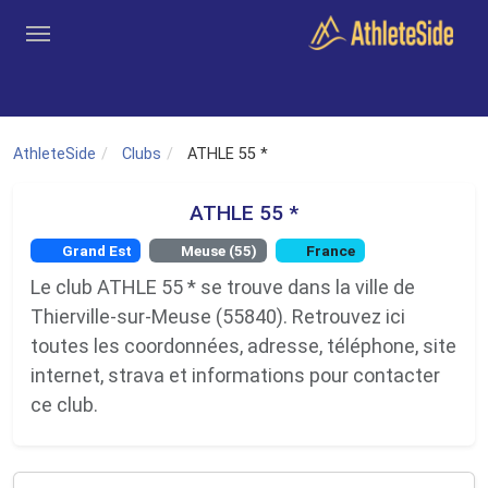
Aller au contenu principal
Outils
Coachs
Clubs
Connexion
Inscription
Recher
AthleteSide
Clubs
ATHLE 55 *
ATHLE 55 *
Grand Est
Meuse (55)
France
Le club ATHLE 55 * se trouve dans la ville de
Thierville-sur-Meuse (55840). Retrouvez ici
toutes les coordonnées, adresse, téléphone, site
internet, strava et informations pour contacter
ce club.