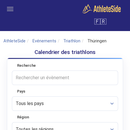
Aller au contenu principal
🇫🇷
Outils
Coachs
Clubs
Connexion
Inscription
Recher
AthleteSide
Evénements
Triathlon
Thüringen
Calendrier des triathlons
Recherche
Pays
Région