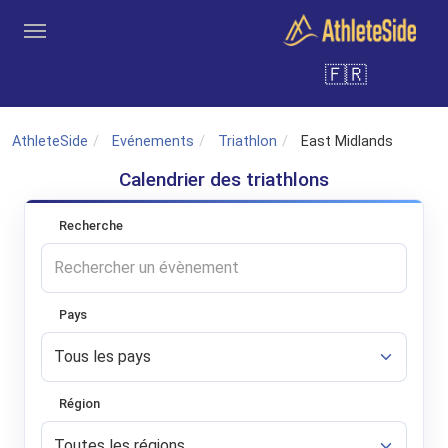
Aller au contenu principal
🇫🇷
Outils
Coachs
Clubs
Connexion
Inscription
Recher
AthleteSide
Evénements
Triathlon
East Midlands
Calendrier des triathlons
Recherche
Pays
Région