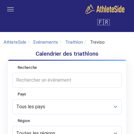
Aller au contenu principal
🇫🇷
Outils
Coachs
Clubs
Connexion
Inscription
Recher
AthleteSide
Evénements
Triathlon
Treviso
Calendrier des triathlons
Recherche
Pays
Région