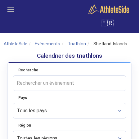
Aller au contenu principal
🇫🇷
Outils
Coachs
Clubs
Connexion
Inscription
Recher
AthleteSide
Evénements
Triathlon
Shetland Islands
Calendrier des triathlons
Recherche
Pays
Région