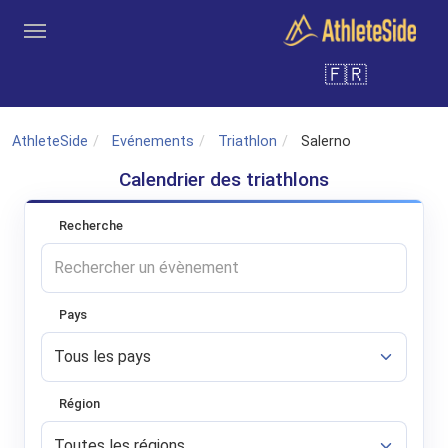
Aller au contenu principal
🇫🇷
Outils
Coachs
Clubs
Connexion
Inscription
Recher
AthleteSide
Evénements
Triathlon
Salerno
Calendrier des triathlons
Recherche
Pays
Région