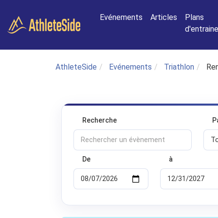
Aller au contenu principal
Evénements
Articles
Plans
d'entrai
AthleteSide
Evénements
Triathlon
Ren
Recherche
P
De
à