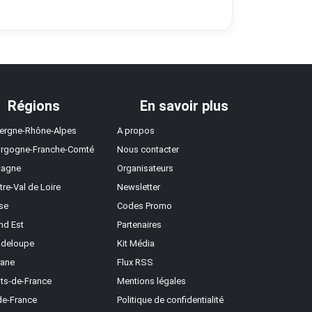
Régions
En savoir plus
ergne-Rhône-Alpes
A propos
rgogne-Franche-Comté
Nous contacter
tagne
Organisateurs
tre-Val de Loire
Newsletter
se
Codes Promo
nd Est
Partenaires
deloupe
Kit Média
ane
Flux RSS
ts-de-France
Mentions légales
-de-France
Politique de confidentialité