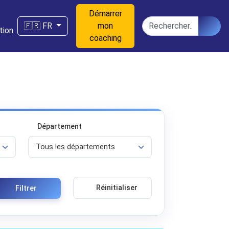
Démarrer
n
Rechercher
🇫🇷 FR
mon
tion
coaching
Département
Réinitialiser
Filtrer