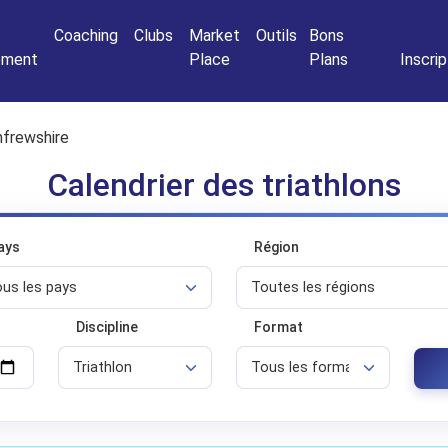
Connexio
Coaching
Clubs
Market
Outils
Bons
nement
Place
Plans
Inscrip
frewshire
Calendrier des triathlons
ays
Région
Discipline
Format