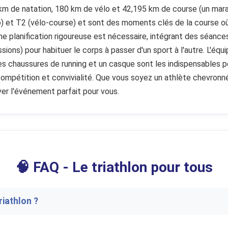
km de natation, 180 km de vélo et 42,195 km de course (un mara
o) et T2 (vélo-course) et sont des moments clés de la course où
une planification rigoureuse est nécessaire, intégrant des séance
ons) pour habituer le corps à passer d'un sport à l'autre. L'équ
es chaussures de running et un casque sont les indispensables po
 compétition et convivialité. Que vous soyez un athlète chevronn
ver l'événement parfait pour vous.
🧠 FAQ - Le triathlon pour tous
riathlon ?