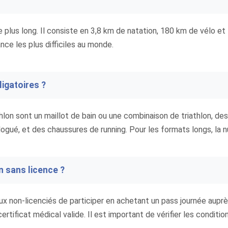
e plus long. Il consiste en 3,8 km de natation, 180 km de vélo e
nce les plus difficiles au monde.
igatoires ?
lon sont un maillot de bain ou une combinaison de triathlon, des
ogué, et des chaussures de running. Pour les formats longs, la n
on sans licence ?
ux non-licenciés de participer en achetant un pass journée auprè
certificat médical valide. Il est important de vérifier les condit