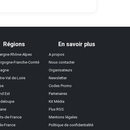
Régions
En savoir plus
ergne-Rhône-Alpes
A propos
rgogne-Franche-Comté
Nous contacter
tagne
Organisateurs
tre-Val de Loire
Newsletter
se
Codes Promo
nd Est
Partenaires
deloupe
Kit Média
ane
Flux RSS
ts-de-France
Mentions légales
-de-France
Politique de confidentialité