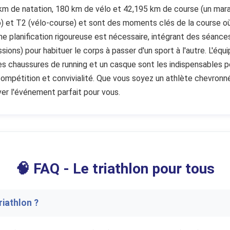
km de natation, 180 km de vélo et 42,195 km de course (un mara
o) et T2 (vélo-course) et sont des moments clés de la course où
une planification rigoureuse est nécessaire, intégrant des séance
ons) pour habituer le corps à passer d'un sport à l'autre. L'équ
es chaussures de running et un casque sont les indispensables po
 compétition et convivialité. Que vous soyez un athlète chevronn
ver l'événement parfait pour vous.
🧠 FAQ - Le triathlon pour tous
riathlon ?