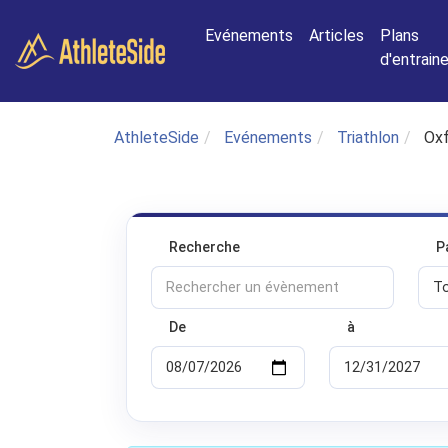
Aller au contenu principal
Evénements
Articles
Plans
d'entrai
AthleteSide
Evénements
Triathlon
Oxf
Recherche
P
De
à