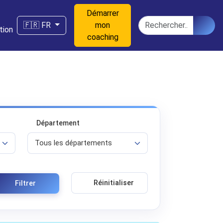
Démarrer
n
Rechercher
🇫🇷 FR
mon
tion
coaching
Département
Réinitialiser
Filtrer