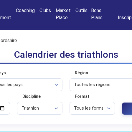
Connexio
Coaching
Clubs
Market
Outils
Bons
nement
Place
Plans
Inscrip
ordshire
Calendrier des triathlons
ays
Région
Discipline
Format