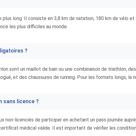
e plus long. Il consiste en 3,8 km de natation, 180 km de vélo e
nce les plus difficiles au monde.
igatoires ?
lon sont un maillot de bain ou une combinaison de triathlon, des
ogué, et des chaussures de running. Pour les formats longs, la n
on sans licence ?
ux non-licenciés de participer en achetant un pass journée auprè
certificat médical valide. Il est important de vérifier les condit