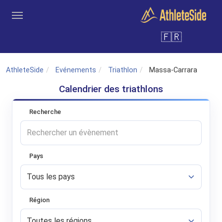
Aller au contenu principal
🇫🇷
Outils
Coachs
Clubs
Connexion
Inscription
Recher
AthleteSide
Evénements
Triathlon
Massa-Carrara
Calendrier des triathlons
Recherche
Pays
Région