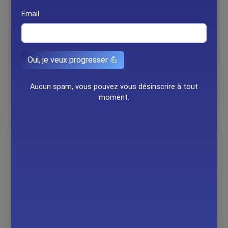
Email
Oui, je veux progresser 💪
Aucun spam, vous pouvez vous désinscrire à tout
moment.
Leaflet
|
© OpenStreetMap
Le triathlon est une discipline sportive exigeante et
complète qui combine la natation, le vélo et la course à
pied dans un enchaînement continu. Né dans les années
1970 en Californie comme une alternative aux
entraînements de piste, ce sport est rapidement devenu
mondialement populaire, avec son inclusion aux Jeux
Olympiques en 2000. Le triathlon teste non seulement