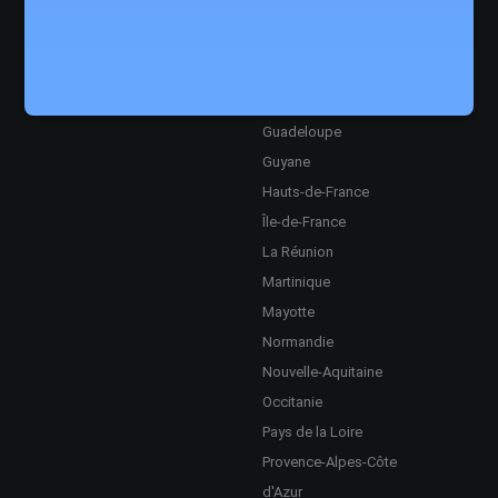
Semi-Marathon
Bretagne
Marathon
Centre-Val de Loire
Ultra
Corse
Grand Est
Guadeloupe
Guyane
Hauts-de-France
Île-de-France
La Réunion
Martinique
Mayotte
Normandie
Nouvelle-Aquitaine
Occitanie
Pays de la Loire
Provence-Alpes-Côte
d'Azur