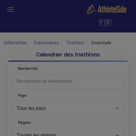
Aller au contenu principal
🇫🇷
Outils
Coachs
Clubs
Connexion
Inscription
Recher
AthleteSide
Evénements
Triathlon
Inverclyde
Calendrier des triathlons
Recherche
Pays
Région