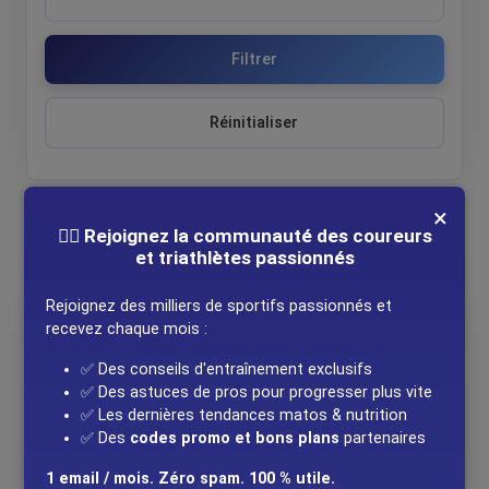
Filtrer
Réinitialiser
×
🚴‍♂️ Rejoignez la communauté des coureurs
Aucun événement trouvé pour - Inverclyde
et triathlètes passionnés
Rejoignez des milliers de sportifs passionnés et
Carte des événements
recevez chaque mois :
+
✅ Des conseils d'entraînement exclusifs
−
✅ Des astuces de pros pour progresser plus vite
✅ Les dernières tendances matos & nutrition
✅ Des
codes promo et bons plans
partenaires
1 email / mois. Zéro spam. 100 % utile.