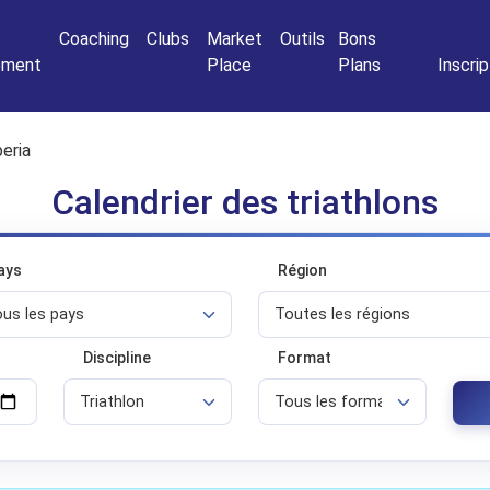
Connexio
Coaching
Clubs
Market
Outils
Bons
nement
Place
Plans
Inscrip
eria
Calendrier des triathlons
ays
Région
Discipline
Format