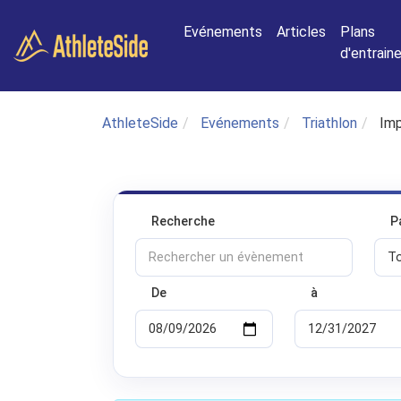
Aller au contenu principal
Evénements
Articles
Plans
d'entrai
AthleteSide
Evénements
Triathlon
Imp
Recherche
P
De
à