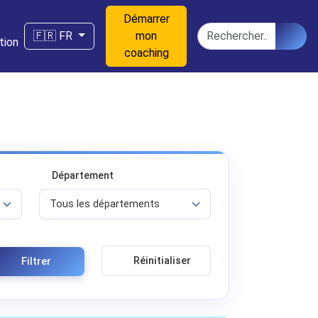
Démarrer
n
Rechercher
🇫🇷 FR
mon
tion
coaching
Département
Réinitialiser
Filtrer