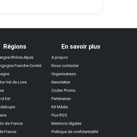
Régions
En savoir plus
ergne-Rhône-Alpes
A propos
rgogne-Franche-Comté
Nous contacter
tagne
Organisateurs
tre-Val de Loire
Newsletter
se
Codes Promo
nd Est
Partenaires
deloupe
Kit Média
ane
Flux RSS
ts-de-France
Mentions légales
-de-France
Politique de confidentialité