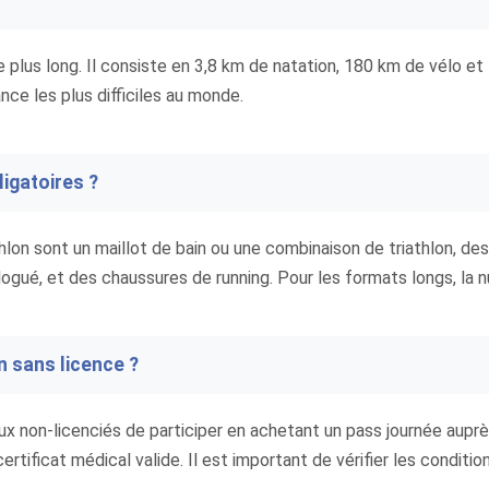
e plus long. Il consiste en 3,8 km de natation, 180 km de vélo e
nce les plus difficiles au monde.
igatoires ?
lon sont un maillot de bain ou une combinaison de triathlon, des
ogué, et des chaussures de running. Pour les formats longs, la n
on sans licence ?
ux non-licenciés de participer en achetant un pass journée auprè
certificat médical valide. Il est important de vérifier les condit