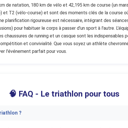
km de natation, 180 km de vélo et 42,195 km de course (un mara
o) et T2 (vélo-course) et sont des moments clés de la course où
une planification rigoureuse est nécessaire, intégrant des séance
ons) pour habituer le corps à passer d'un sport à l'autre. L'équ
es chaussures de running et un casque sont les indispensables po
 compétition et convivialité. Que vous soyez un athlète chevronn
ver l'événement parfait pour vous.
🧠 FAQ - Le triathlon pour tous
riathlon ?