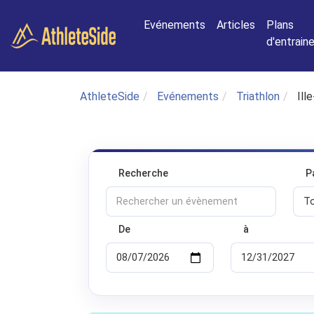
Aller au contenu principal
Evénements
Articles
Plans
d'entrai
AthleteSide
Evénements
Triathlon
Ill
Recherche
P
De
à