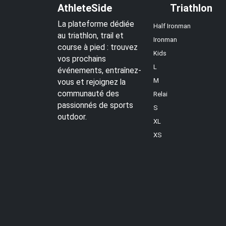
AthleteSide
Triathlon
La plateforme dédiée
Half Ironman
au triathlon, trail et
Ironman
course à pied : trouvez
Kids
vos prochains
L
événements, entraînez-
M
vous et rejoignez la
communauté des
Relai
passionnés de sports
S
outdoor.
XL
XS