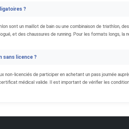
igatoires ?
lon sont un maillot de bain ou une combinaison de triathlon, des
ogué, et des chaussures de running. Pour les formats longs, la n
on sans licence ?
ux non-licenciés de participer en achetant un pass journée auprè
certificat médical valide. Il est important de vérifier les condit