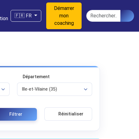
Démarrer
n
Rechercher
🇫🇷 FR
mon
tion
coaching
Département
Réinitialiser
Filtrer