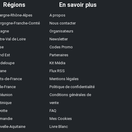
Régions
En savoir plus
ergne-Rhône-Alpes
A propos
rgogne-Franche-Comté
Nous contacter
tagne
Organisateurs
tre-Val de Loire
Newsletter
se
Codes Promo
nd Est
Partenaires
deloupe
Kit Média
ane
Flux RSS
ts-de-France
Mentions légales
-de-France
Politique de confidentialité
Réunion
Conditions générales de
tinique
vente
otte
FAQ
mandie
Mes Cookies
velle-Aquitaine
Livre Blanc