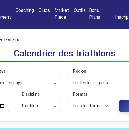
Connexio
Coaching
Clubs
Market
Outils
Bons
nement
Place
Plans
Inscrip
e-et-Vilaine
Calendrier des triathlons
ays
Région
Discipline
Format