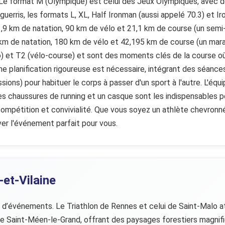
 Le format M (Olympique) est celui des Jeux Olympiques, avec d
guerris, les formats L, XL, Half Ironman (aussi appelé 70.3) et 
9 km de natation, 90 km de vélo et 21,1 km de course (un semi-
km de natation, 180 km de vélo et 42,195 km de course (un mara
o) et T2 (vélo-course) et sont des moments clés de la course où
une planification rigoureuse est nécessaire, intégrant des séance
ons) pour habituer le corps à passer d'un sport à l'autre. L'équ
es chaussures de running et un casque sont les indispensables po
 compétition et convivialité. Que vous soyez un athlète chevronn
ver l'événement parfait pour vous.
-et-Vilaine
é d’événements. Le Triathlon de Rennes et celui de Saint-Malo at
il de Saint-Méen-le-Grand, offrant des paysages forestiers magn