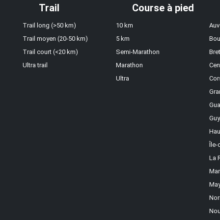
Trail
Course à pied
Trail long (>50 km)
10 km
Auv
Trail moyen (20-50 km)
5 km
Bou
Trail court (<20 km)
Semi-Marathon
Bre
Ultra trail
Marathon
Cen
Ultra
Cor
Gra
Gua
Guy
Hau
Île
La 
Mar
May
Nor
Nou