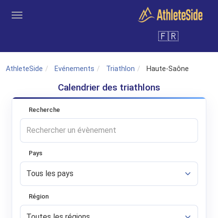
Aller au contenu principal
🇫🇷
Outils
Coachs
Clubs
Connexion
Inscription
Recher
AthleteSide
Evénements
Triathlon
Haute-Saône
Calendrier des triathlons
Recherche
Pays
Région