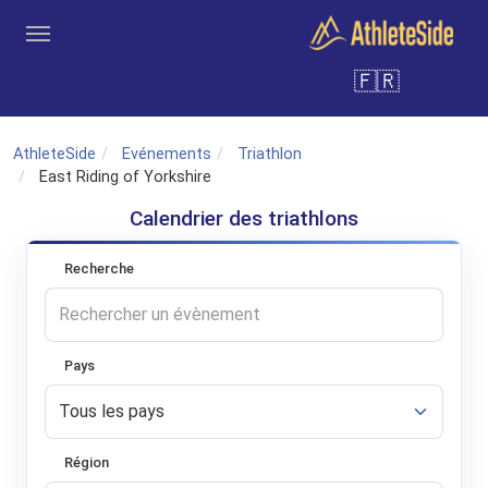
Aller au contenu principal
🇫🇷
Outils
Coachs
Clubs
Connexion
Inscription
Recher
AthleteSide
Evénements
Triathlon
East Riding of Yorkshire
Calendrier des triathlons
Recherche
Pays
Région