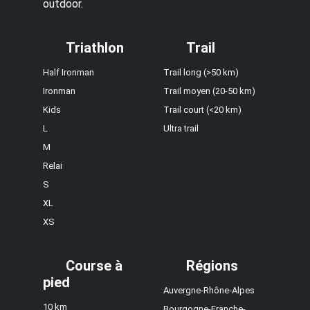
outdoor.
Triathlon
Trail
Half Ironman
Trail long (>50 km)
Ironman
Trail moyen (20-50 km)
Kids
Trail court (<20 km)
L
Ultra trail
M
Relai
S
XL
XS
Course à
Régions
pied
Auvergne-Rhône-Alpes
10 km
Bourgogne-Franche-