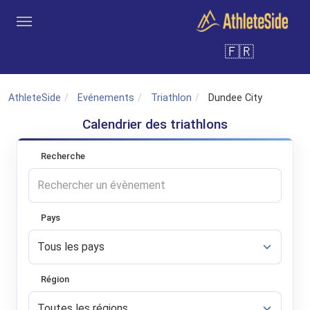
Aller au contenu principal
🇫🇷
Outils
Coachs
Clubs
Connexion
Inscription
Recher
AthleteSide
Evénements
Triathlon
Dundee City
Calendrier des triathlons
Recherche
Pays
Région