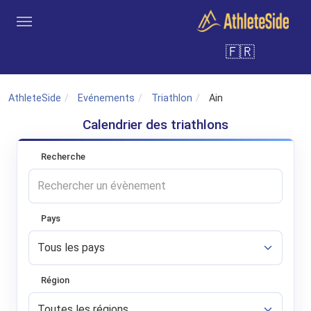
Aller au contenu principal
🇫🇷
Outils
Coachs
Clubs
Connexion
Inscription
Recher
AthleteSide
Evénements
Triathlon
Ain
Calendrier des triathlons
Recherche
Pays
Région