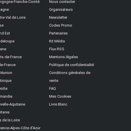
rgogne-Franche-Comté
Nous contacter
tagne
Organisateurs
tre-Val de Loire
Newsletter
se
Codes Promo
nd Est
Partenaires
deloupe
Kit Média
ane
Flux RSS
ts-de-France
Mentions légales
-de-France
Politique de confidentialité
Réunion
Conditions générales de
tinique
vente
otte
FAQ
mandie
Mes Cookies
velle-Aquitaine
Livre Blanc
itanie
s de la Loire
vence-Alpes-Côte d'Azur