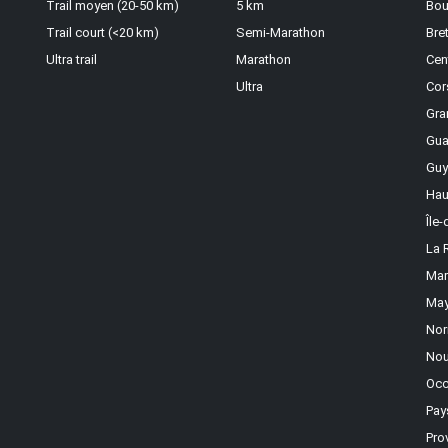
Trail moyen (20-50 km)
5 km
Bou
Trail court (<20 km)
Semi-Marathon
Bre
Ultra trail
Marathon
Cen
Ultra
Cor
Gra
Gua
Guy
Hau
Île
La 
Mar
May
Nor
Nou
Occ
Pay
Pro