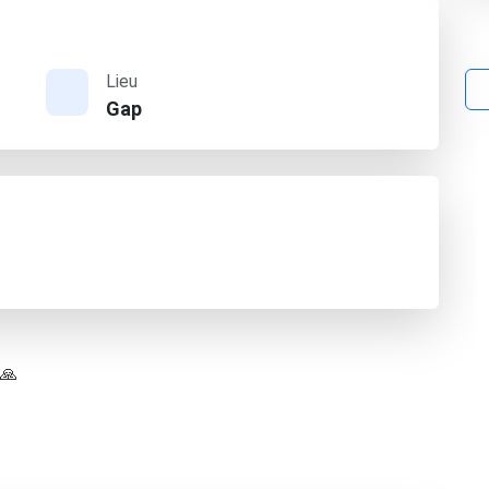
Lieu
Gap
 🙏