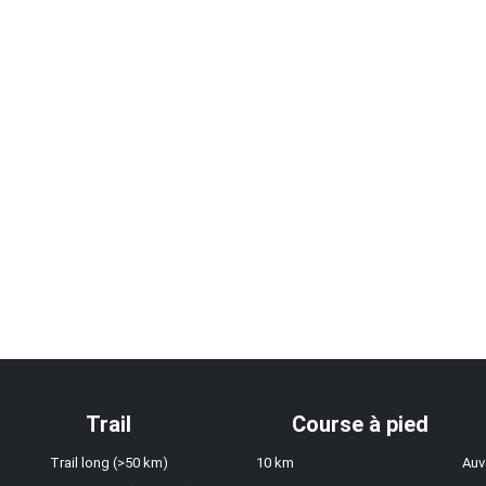
Trail
Course à pied
Trail long (>50 km)
10 km
Auv