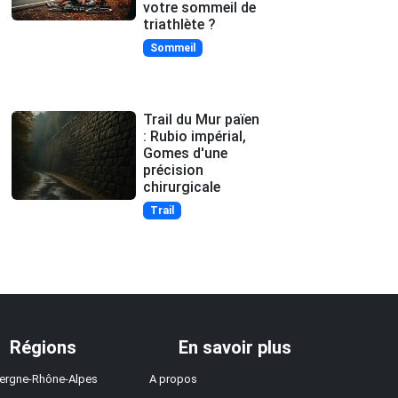
votre sommeil de
triathlète ?
Sommeil
Trail du Mur païen
: Rubio impérial,
Gomes d'une
précision
chirurgicale
Trail
Régions
En savoir plus
ergne-Rhône-Alpes
A propos