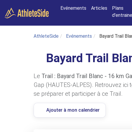
Aller au contenu principal
Evénements
Articles
Plans
d'entrai
AthleteSide
Evénements
Bayard Trail Bl
Bayard Trail Bl
Le
Trail : Bayard Trail Blanc - 16 km G
Gap (HAUTES-ALPES). Retrouvez ici to
se préparer et participer à ce Trail.
Ajouter à mon calendrier