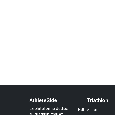
AthleteSide
Triathlon
La plateforme dédiée
Half Ironman
au triathlon, trail et